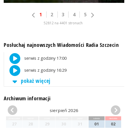
1
2
3
4
5
52812 na 4401 stronach
Posłuchaj najnowszych Wiadomości Radia Szczecin
serwis z godziny 17:00
serwis z godziny 16:29
pokaż więcej
Archiwum informacji
sierpień 2026
poniedziałek
wtorek
środa
czwartek
piątek
sobota
niedziela
27
28
29
30
31
01
02