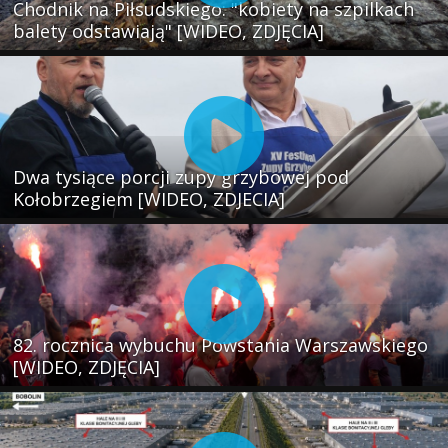
Chodnik na Piłsudskiego: "kobiety na szpilkach
balety odstawiają" [WIDEO, ZDJĘCIA]
Dwa tysiące porcji zupy grzybowej pod
Kołobrzegiem [WIDEO, ZDJECIA]
82. rocznica wybuchu Powstania Warszawskiego
[WIDEO, ZDJĘCIA]