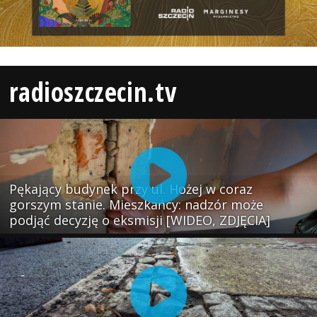
radioszczecin.tv
Pękający budynek przy ul. Hożej w coraz
gorszym stanie. Mieszkańcy: nadzór może
podjąć decyzję o eksmisji [WIDEO, ZDJĘCIA]