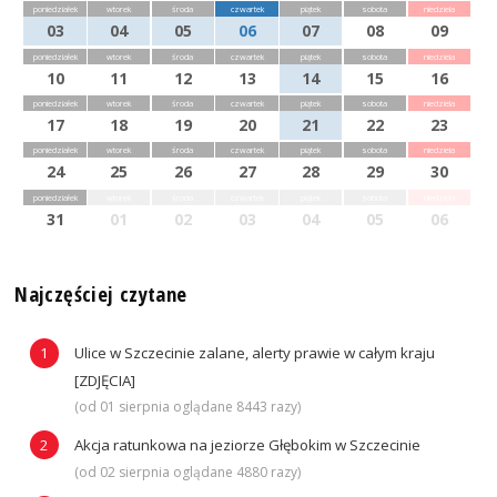
poniedziałek
wtorek
środa
czwartek
piątek
sobota
niedziela
03
04
05
06
07
08
09
poniedziałek
wtorek
środa
czwartek
piątek
sobota
niedziela
10
11
12
13
14
15
16
poniedziałek
wtorek
środa
czwartek
piątek
sobota
niedziela
17
18
19
20
21
22
23
poniedziałek
wtorek
środa
czwartek
piątek
sobota
niedziela
24
25
26
27
28
29
30
poniedziałek
wtorek
środa
czwartek
piątek
sobota
niedziela
31
01
02
03
04
05
06
Najczęściej czytane
Ulice w Szczecinie zalane, alerty prawie w całym kraju
[ZDJĘCIA]
(od 01 sierpnia oglądane 8443 razy)
Akcja ratunkowa na jeziorze Głębokim w Szczecinie
(od 02 sierpnia oglądane 4880 razy)