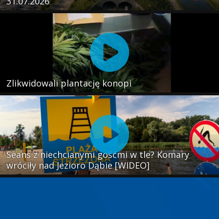
31.07.2026
Zlikwidowali plantację konopi
Seans z niechcianymi gośćmi w tle? Komary
wróciły nad Jezioro Dąbie [WIDEO]