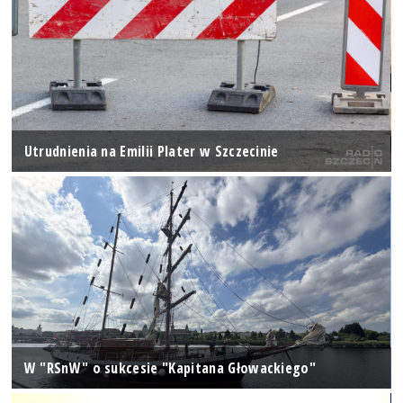
Utrudnienia na Emilii Plater w Szczecinie
W "RSnW" o sukcesie "Kapitana Głowackiego"