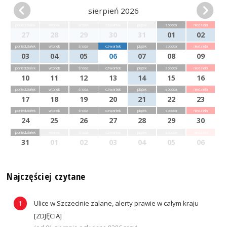
sierpień 2026
poniedziałek
wtorek
środa
czwartek
piątek
sobota
niedziela
27
28
29
30
31
01
02
poniedziałek
wtorek
środa
czwartek
piątek
sobota
niedziela
03
04
05
06
07
08
09
poniedziałek
wtorek
środa
czwartek
piątek
sobota
niedziela
10
11
12
13
14
15
16
poniedziałek
wtorek
środa
czwartek
piątek
sobota
niedziela
17
18
19
20
21
22
23
poniedziałek
wtorek
środa
czwartek
piątek
sobota
niedziela
24
25
26
27
28
29
30
poniedziałek
wtorek
środa
czwartek
piątek
sobota
niedziela
31
01
02
03
04
05
06
Najczęściej czytane
Ulice w Szczecinie zalane, alerty prawie w całym kraju
[ZDJĘCIA]