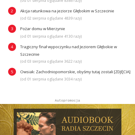
(od 01 sierpnia oglądane 8386 razy)
Akcja ratunkowa na jeziorze Głębokim w Szczecinie
(od 02 sierpnia oglądane 4839 razy)
Pożar domu w Mierzynie
(od 01 sierpnia oglądane 4130 razy)
Tragiczny finał wypoczynku nad Jeziorem Głębokie w
Szczecinie
(od 03 sierpnia oglądane 3622 razy)
Owsiak: Zachodniopomorskie, obyśmy tutaj zostali [ZDJĘCIA]
(od 01 sierpnia oglądane 3034 razy)
Autopromocja