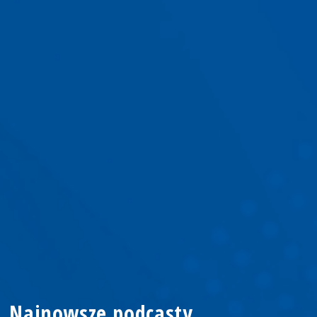
Najnowsze podcasty