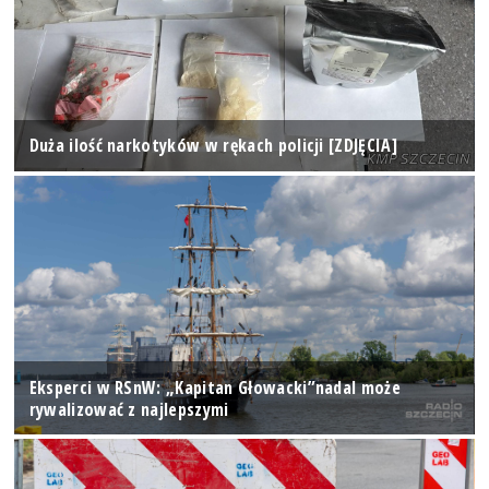
Duża ilość narkotyków w rękach policji [ZDJĘCIA]
Eksperci w RSnW: „Kapitan Głowacki”nadal może
rywalizować z najlepszymi