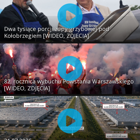
Dwa tysiące porcji zupy grzybowej pod
Kołobrzegiem [WIDEO, ZDJECIA]
82. rocznica wybuchu Powstania Warszawskiego
[WIDEO, ZDJĘCIA]