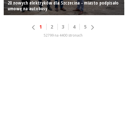
20 nowych elektryków dla Szczecina - miasto podpisało
umowę na autobusy
1
2
3
4
5
52799 na 4400 stronach