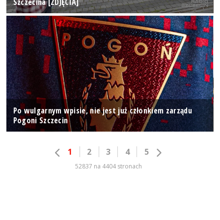
Szczecina [ZDJĘCIA]
Po wulgarnym wpisie, nie jest już członkiem zarządu
Pogoni Szczecin
1
2
3
4
5
52837 na 4404 stronach