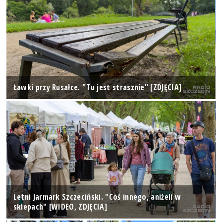
Ławki przy Rusałce. "Tu jest strasznie" [ZDJĘCIA]
Letni Jarmark Szczeciński. "Coś innego, aniżeli w
sklepach" [WIDEO, ZDJĘCIA]