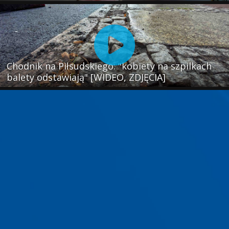
Chodnik na Piłsudskiego: "kobiety na szpilkach
balety odstawiają" [WIDEO, ZDJĘCIA]