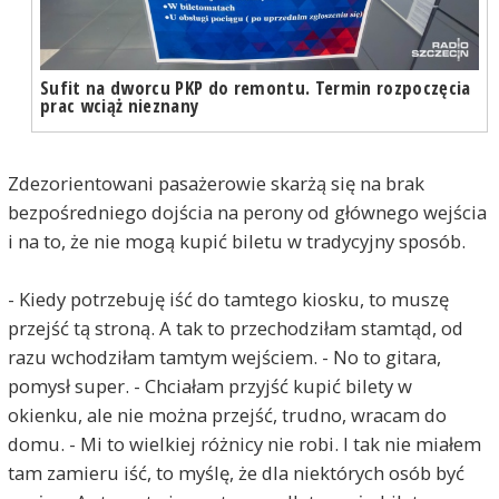
Sufit na dworcu PKP do remontu. Termin rozpoczęcia
prac wciąż nieznany
Zdezorientowani pasażerowie skarżą się na brak
bezpośredniego dojścia na perony od głównego wejścia
i na to, że nie mogą kupić biletu w tradycyjny sposób.
- Kiedy potrzebuję iść do tamtego kiosku, to muszę
przejść tą stroną. A tak to przechodziłam stamtąd, od
razu wchodziłam tamtym wejściem. - No to gitara,
pomysł super. - Chciałam przyjść kupić bilety w
okienku, ale nie można przejść, trudno, wracam do
domu. - Mi to wielkiej różnicy nie robi. I tak nie miałem
tam zamieru iść, to myślę, że dla niektórych osób być