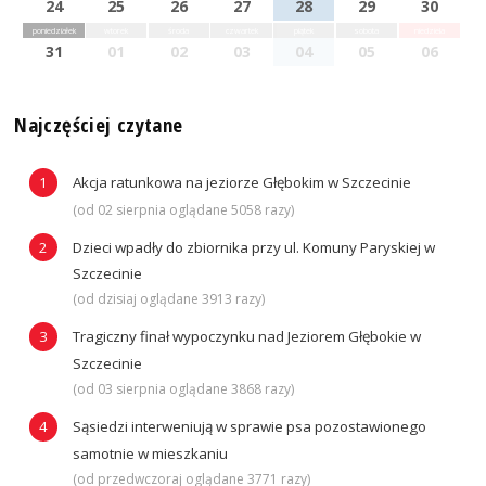
24
25
26
27
28
29
30
poniedziałek
wtorek
środa
czwartek
piątek
sobota
niedziela
31
01
02
03
04
05
06
Najczęściej czytane
Akcja ratunkowa na jeziorze Głębokim w Szczecinie
(od 02 sierpnia oglądane 5058 razy)
Dzieci wpadły do zbiornika przy ul. Komuny Paryskiej w
Szczecinie
(od dzisiaj oglądane 3913 razy)
Tragiczny finał wypoczynku nad Jeziorem Głębokie w
Szczecinie
(od 03 sierpnia oglądane 3868 razy)
Sąsiedzi interweniują w sprawie psa pozostawionego
samotnie w mieszkaniu
(od przedwczoraj oglądane 3771 razy)