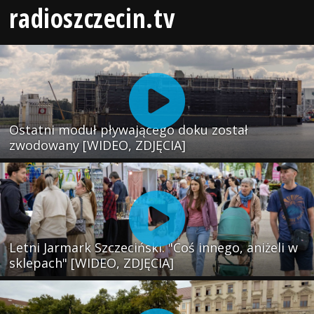
radioszczecin.tv
Ostatni moduł pływającego doku został
zwodowany [WIDEO, ZDJĘCIA]
Letni Jarmark Szczeciński. "Coś innego, aniżeli w
sklepach" [WIDEO, ZDJĘCIA]