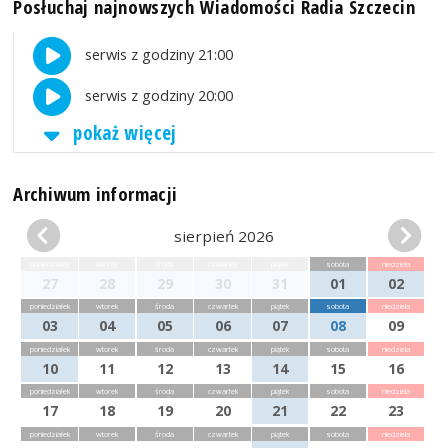
Posłuchaj najnowszych Wiadomości Radia Szczecin
serwis z godziny 21:00
serwis z godziny 20:00
pokaż więcej
Archiwum informacji
sierpień 2026
poniedziałek
wtorek
środa
czwartek
piątek
sobota
niedziela
27
28
29
30
31
01
02
poniedziałek
wtorek
środa
czwartek
piątek
sobota
niedziela
03
04
05
06
07
08
09
poniedziałek
wtorek
środa
czwartek
piątek
sobota
niedziela
10
11
12
13
14
15
16
poniedziałek
wtorek
środa
czwartek
piątek
sobota
niedziela
17
18
19
20
21
22
23
poniedziałek
wtorek
środa
czwartek
piątek
sobota
niedziela