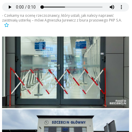
- Czekamy na ocenę rzeczoznawcy, który ustali, jak należy naprawić
zaistniałą usterkę – mówi Agnieszka Jurewicz z biura prasowego PKP S.A.