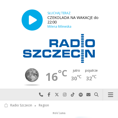
SŁUCHAJ TERAZ
CZEKOLADA NA WAKACJE do
22:00
Milena Milewska
°C
jutro
pojutrze
16
°C
°C
30
32
Najlepiej po prostu do nas zadzwoń
Odwiedź nas na Facebook-u
Odwiedź nas na X
Odwiedź nas na Instagram-ie
Odwiedź nas na TikTok-u
Szukaj nas na Spotify
Wyślij do nas w
Szukaj
Radio Szczecin
»
Region
Autopromocja
Reklama