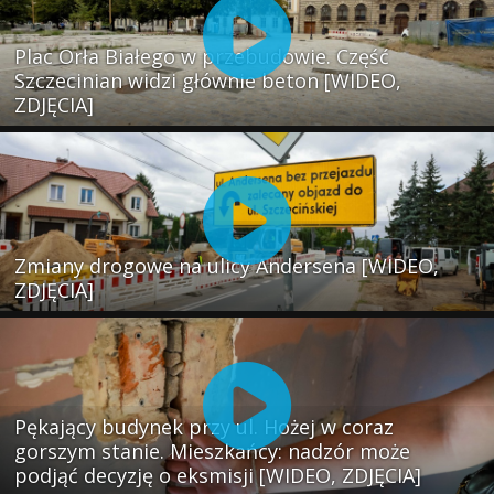
Plac Orła Białego w przebudowie. Część
Szczecinian widzi głównie beton [WIDEO,
ZDJĘCIA]
Zmiany drogowe na ulicy Andersena [WIDEO,
ZDJĘCIA]
Pękający budynek przy ul. Hożej w coraz
gorszym stanie. Mieszkańcy: nadzór może
podjąć decyzję o eksmisji [WIDEO, ZDJĘCIA]