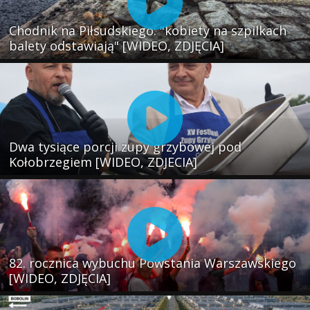
Chodnik na Piłsudskiego: "kobiety na szpilkach
balety odstawiają" [WIDEO, ZDJĘCIA]
Dwa tysiące porcji zupy grzybowej pod
Kołobrzegiem [WIDEO, ZDJECIA]
82. rocznica wybuchu Powstania Warszawskiego
[WIDEO, ZDJĘCIA]