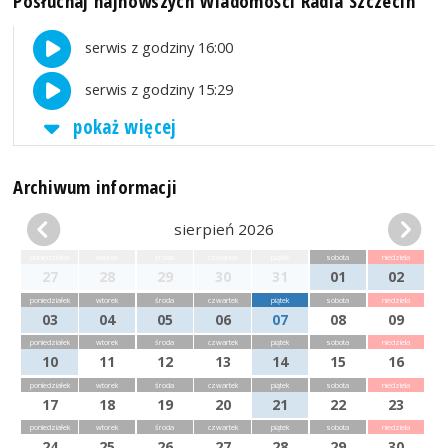
Posłuchaj najnowszych Wiadomości Radia Szczecin
serwis z godziny 16:00
serwis z godziny 15:29
pokaż więcej
Archiwum informacji
sierpień 2026
poniedziałek
wtorek
środa
czwartek
piątek
sobota
niedziela
27
28
29
30
31
01
02
poniedziałek
wtorek
środa
czwartek
piątek
sobota
niedziela
03
04
05
06
07
08
09
poniedziałek
wtorek
środa
czwartek
piątek
sobota
niedziela
10
11
12
13
14
15
16
poniedziałek
wtorek
środa
czwartek
piątek
sobota
niedziela
17
18
19
20
21
22
23
poniedziałek
wtorek
środa
czwartek
piątek
sobota
niedziela
24
25
26
27
28
29
30