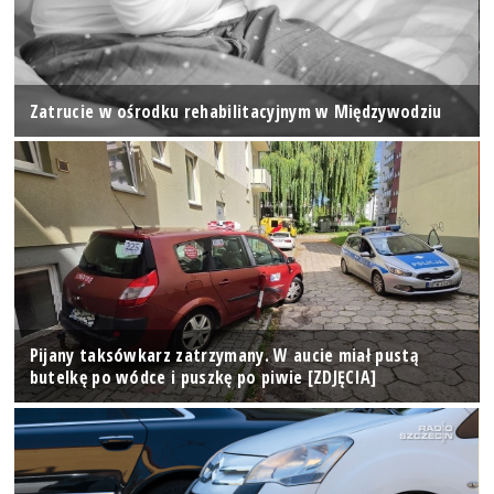
Zatrucie w ośrodku rehabilitacyjnym w Międzywodziu
Pijany taksówkarz zatrzymany. W aucie miał pustą
butelkę po wódce i puszkę po piwie [ZDJĘCIA]