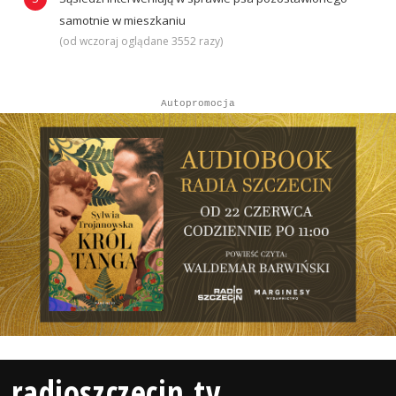
samotnie w mieszkaniu
(od wczoraj oglądane 3552 razy)
Autopromocja
radioszczecin.tv