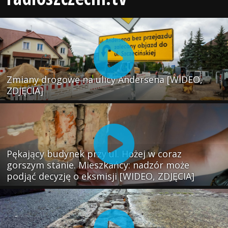
Zmiany drogowe na ulicy Andersena [WIDEO,
ZDJĘCIA]
Pękający budynek przy ul. Hożej w coraz
gorszym stanie. Mieszkańcy: nadzór może
podjąć decyzję o eksmisji [WIDEO, ZDJĘCIA]