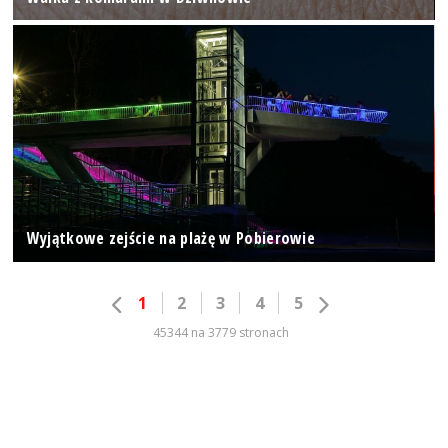
Wyjątkowe zejście na plażę w Pobierowie
1
2
3
4
5
45344 na 3779 stronach