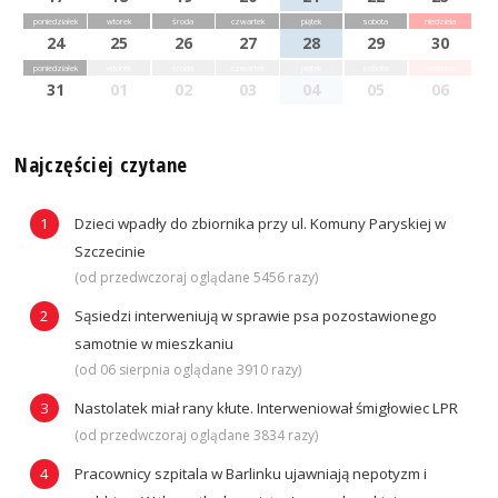
poniedziałek
wtorek
środa
czwartek
piątek
sobota
niedziela
24
25
26
27
28
29
30
poniedziałek
wtorek
środa
czwartek
piątek
sobota
niedziela
31
01
02
03
04
05
06
Najczęściej czytane
Dzieci wpadły do zbiornika przy ul. Komuny Paryskiej w
Szczecinie
(od przedwczoraj oglądane 5456 razy)
Sąsiedzi interweniują w sprawie psa pozostawionego
samotnie w mieszkaniu
(od 06 sierpnia oglądane 3910 razy)
Nastolatek miał rany kłute. Interweniował śmigłowiec LPR
(od przedwczoraj oglądane 3834 razy)
Pracownicy szpitala w Barlinku ujawniają nepotyzm i