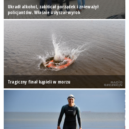
Ukradł alkohol, zakłócał porządek i znieważył
policjantów. Właśnie usłyszał wyrok
Tragiczny finał kąpieli w morzu