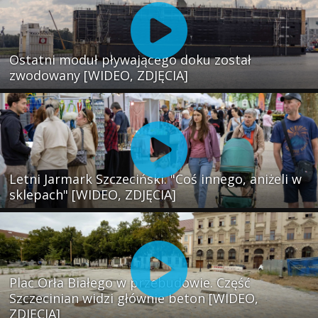
Ostatni moduł pływającego doku został
zwodowany [WIDEO, ZDJĘCIA]
Letni Jarmark Szczeciński. "Coś innego, aniżeli w
sklepach" [WIDEO, ZDJĘCIA]
Plac Orła Białego w przebudowie. Część
Szczecinian widzi głównie beton [WIDEO,
ZDJĘCIA]