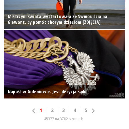
Mistrzyni świata wystartowała ze Świnoujścia na
Giewont, by pomóc chorym dzieciom [ZDJĘCIA]
Napaść w Goleniowie. Jest decyzja sądu
1
2
3
4
5
45377 na 3782 stronach