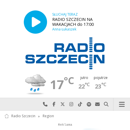
SŁUCHAJ TERAZ
RADIO SZCZECIN NA
WAKACJACH do 17:00
Anna Łukaszek
°C
jutro
pojutrze
17
°C
°C
22
23
Najlepiej po prostu do nas zadzwoń
Odwiedź nas na Facebook-u
Odwiedź nas na X
Odwiedź nas na Instagram-ie
Odwiedź nas na TikTok-u
Szukaj nas na Spotify
Wyślij do nas w
Szukaj
Radio Szczecin
»
Region
Autopromocja
Reklama