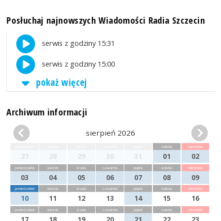
Posłuchaj najnowszych Wiadomości Radia Szczecin
serwis z godziny 15:31
serwis z godziny 15:00
pokaż więcej
Archiwum informacji
sierpień 2026
poniedziałek
wtorek
środa
czwartek
piątek
sobota
niedziela
27
28
29
30
31
01
02
poniedziałek
wtorek
środa
czwartek
piątek
sobota
niedziela
03
04
05
06
07
08
09
poniedziałek
wtorek
środa
czwartek
piątek
sobota
niedziela
10
11
12
13
14
15
16
poniedziałek
wtorek
środa
czwartek
piątek
sobota
niedziela
17
18
19
20
21
22
23