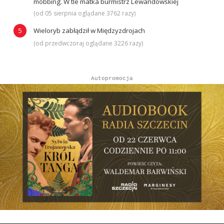
mobbing. W tle matka burmistrz Lewandowskiej
(od 05 sierpnia oglądane 3762 razy)
Wieloryb zabłądził w Międzyzdrojach
(od przedwczoraj oglądane 3226 razy)
Autopromocja