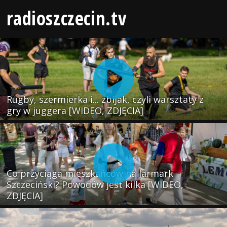
radioszczecin.tv
Rugby, szermierka i... zbijak, czyli warsztaty z
gry w juggera [WIDEO, ZDJĘCIA]
Co przyciąga mieszkańców na Jarmark
Szczeciński? Powodów jest kilka [WIDEO,
ZDJĘCIA]