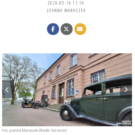
2026-05-16 11:16
JOANNA MARASZEK
Fot. Joanna Maraszek [Radio Szczecin]
F