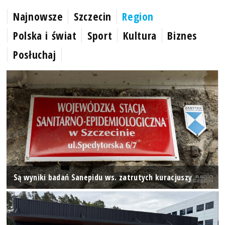
Najnowsze
Szczecin
Region
Polska i świat
Sport
Kultura
Biznes
Posłuchaj
Są wyniki badań Sanepidu ws. zatrutych kuracjuszy