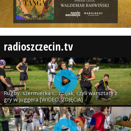
radioszczecin.tv
Rugby, szermierka i... zbijak, czyli warsztaty z
gry w juggera [WIDEO, ZDJĘCIA]