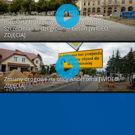
Plac Orła Białego w przebudowie. Część
Szczecinian widzi głównie beton [WIDEO,
ZDJĘCIA]
Zmiany drogowe na ulicy Andersena [WIDEO,
ZDJĘCIA]