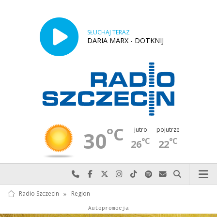
SŁUCHAJ TERAZ
DARIA MARX - DOTKNIJ
°C
jutro
pojutrze
30
°C
°C
26
22
Najlepiej po prostu do nas zadzwoń
Odwiedź nas na Facebook-u
Odwiedź nas na X
Odwiedź nas na Instagram-ie
Odwiedź nas na TikTok-u
Szukaj nas na Spotify
Wyślij do nas w
Szukaj
Radio Szczecin
»
Region
Autopromocja
Reklama