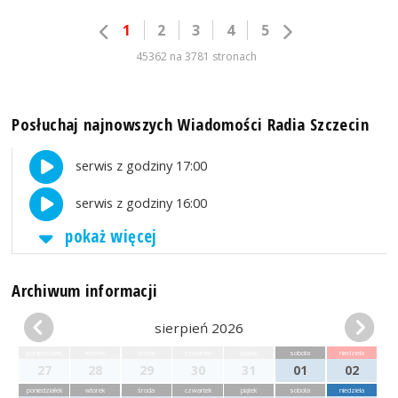
1
2
3
4
5
45362 na 3781 stronach
Posłuchaj najnowszych Wiadomości Radia Szczecin
serwis z godziny 17:00
serwis z godziny 16:00
pokaż więcej
Archiwum informacji
sierpień 2026
poniedziałek
wtorek
środa
czwartek
piątek
sobota
niedziela
27
28
29
30
31
01
02
poniedziałek
wtorek
środa
czwartek
piątek
sobota
niedziela