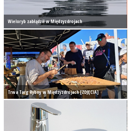
Wieloryb zabłądził w Międzyzdrojach
Trwa Targ Rybny w Międzyzdrojach [ZDJĘCIA]