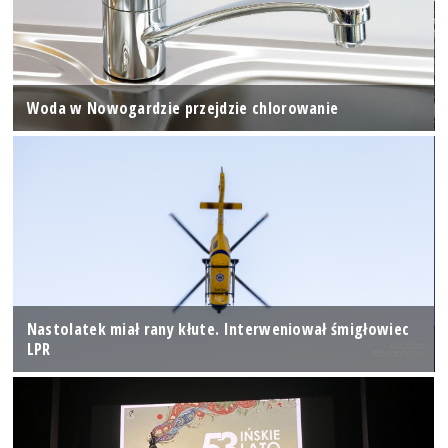
Woda w Nowogardzie przejdzie chlorowanie
Nastolatek miał rany kłute. Interweniował śmigłowiec
LPR