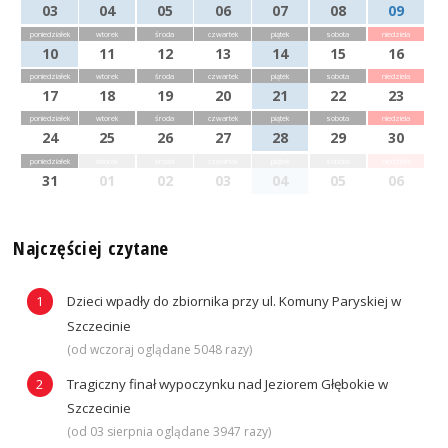
03
04
05
06
07
08
09
poniedziałek
wtorek
środa
czwartek
piątek
sobota
niedziela
10
11
12
13
14
15
16
poniedziałek
wtorek
środa
czwartek
piątek
sobota
niedziela
17
18
19
20
21
22
23
poniedziałek
wtorek
środa
czwartek
piątek
sobota
niedziela
24
25
26
27
28
29
30
poniedziałek
wtorek
środa
czwartek
piątek
sobota
niedziela
31
01
02
03
04
05
06
Najczęściej czytane
Dzieci wpadły do zbiornika przy ul. Komuny Paryskiej w
Szczecinie
(od wczoraj oglądane 5048 razy)
Tragiczny finał wypoczynku nad Jeziorem Głębokie w
Szczecinie
(od 03 sierpnia oglądane 3947 razy)