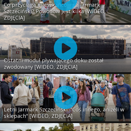
Co przyciąga mieszkańców na Jarmark
Szczeciński? Powodów jest kilka [WIDEO,
ZDJĘCIA]
Ostatni moduł pływającego doku został
zwodowany [WIDEO, ZDJĘCIA]
Letni Jarmark Szczeciński. "Coś innego, aniżeli w
sklepach" [WIDEO, ZDJĘCIA]