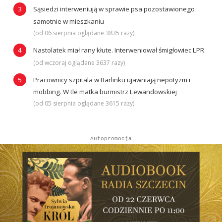
Sąsiedzi interweniują w sprawie psa pozostawionego
samotnie w mieszkaniu
(od 06 sierpnia oglądane 3835 razy)
Nastolatek miał rany kłute. Interweniował śmigłowiec LPR
(od wczoraj oglądane 3637 razy)
Pracownicy szpitala w Barlinku ujawniają nepotyzm i
mobbing. W tle matka burmistrz Lewandowskiej
(od 05 sierpnia oglądane 3615 razy)
Autopromocja