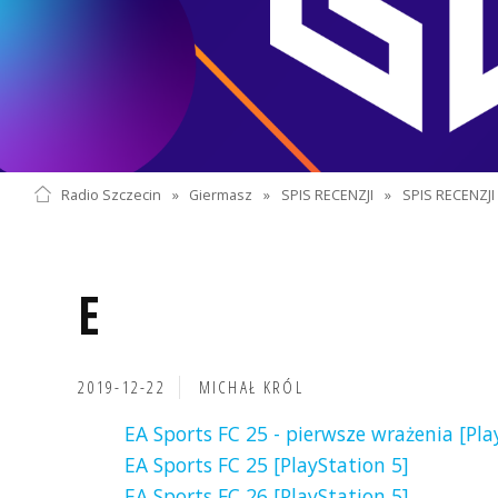
Radio Szczecin
»
Giermasz
»
SPIS RECENZJI
»
SPIS RECENZJI
E
2019-12-22
MICHAŁ KRÓL
EA Sports FC 25 - pierwsze wrażenia [Pla
EA Sports FC 25 [PlayStation 5]
EA Sports FC 26 [PlayStation 5]