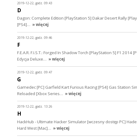
2019-12-22, godz. 09:43
D
Dagon: Complete Edition [PlayStation 5] Dakar Desert Rally [PlaySt
[PS4]…
» więcej
2019-12-22, godz. 09:46
F
F.E.A.R. F.I.S.T.: Forged In Shadow Torch [PlayStation 5] F1 2014
Edycja Deluxe…
» więcej
2019-12-22, godz. 09:47
G
Gamedec [PC] Garfield Kart Furious Racing [PS4] Gas Station S
Reloaded [Xbox Series…
» więcej
2019-12-22, godz. 13:26
H
HackHub - Ultimate Hacker Simulator [wczesny dostęp PC] Hades
Hard West [Mac]…
» więcej