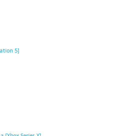
ation 5]
a [Xbox Series X]