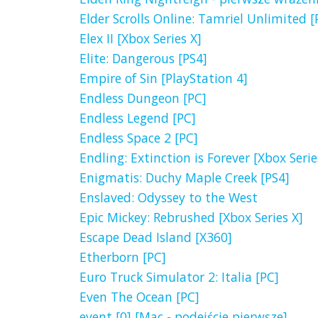
Elder Scrolls Online: Tamriel Unlimited [
Elex II [Xbox Series X]
Elite: Dangerous [PS4]
Empire of Sin [PlayStation 4]
Endless Dungeon [PC]
Endless Legend [PC]
Endless Space 2 [PC]
Endling: Extinction is Forever [Xbox Serie
Enigmatis: Duchy Maple Creek [PS4]
Enslaved: Odyssey to the West
Epic Mickey: Rebrushed [Xbox Series X]
Escape Dead Island [X360]
Etherborn [PC]
Euro Truck Simulator 2: Italia [PC]
Even The Ocean [PC]
event [0] [Mac - podejście pierwsze]