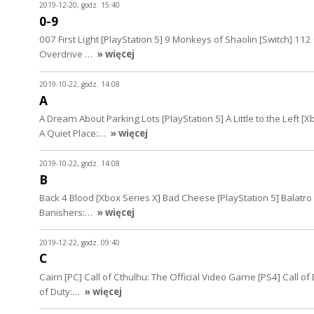
2019-12-20, godz. 15:40
0-9
007 First Light [PlayStation 5] 9 Monkeys of Shaolin [Switch] 112
Overdrive …
» więcej
2019-10-22, godz. 14:08
A
A Dream About Parking Lots [PlayStation 5] A Little to the Left 
A Quiet Place:…
» więcej
2019-10-22, godz. 14:08
B
Back 4 Blood [Xbox Series X] Bad Cheese [PlayStation 5] Balatro
Banishers:…
» więcej
2019-12-22, godz. 09:40
C
Cairn [PC] Call of Cthulhu: The Official Video Game [PS4] Call of 
of Duty:…
» więcej