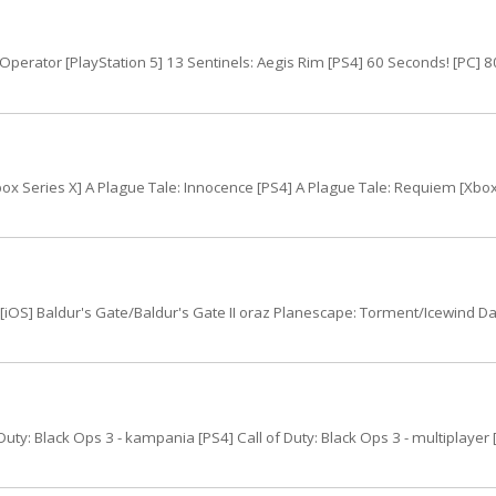
 Operator [PlayStation 5] 13 Sentinels: Aegis Rim [PS4] 60 Seconds! [PC] 8
[Xbox Series X] A Plague Tale: Innocence [PS4] A Plague Tale: Requiem [Xbox
 [iOS] Baldur's Gate/Baldur's Gate II oraz Planescape: Torment/Icewind Da
Duty: Black Ops 3 - kampania [PS4] Call of Duty: Black Ops 3 - multiplayer 