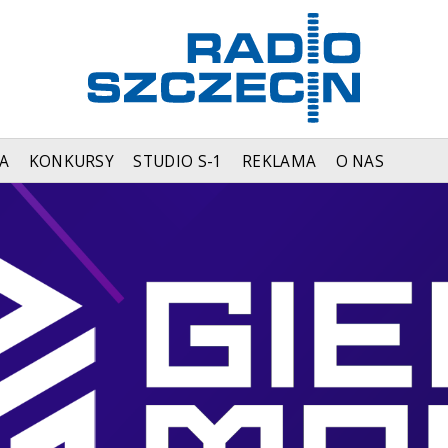
A
KONKURSY
STUDIO S-1
REKLAMA
O NAS