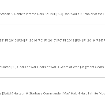
ation 5] Dante's Inferno Dark Souls II [PS3] Dark Souls II: Scholar of the Fi
 [PS3] F1 2015 [PS4] F1 2016 [PC] F1 2017 [PC] F1 2018 [PS4] F1 2019 [PS4] 
imulator [PC] Gears of War Gears of War 3 Gears of War: Judgment Gears 
 [Switch] Halcyon 6: Starbase Commander [Mac] Halo 4 Halo Infinite [Xbo