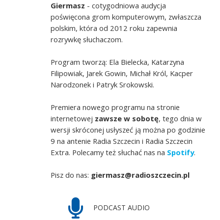
Giermasz
- cotygodniowa audycja
poświęcona grom komputerowym, zwłaszcza
polskim, która od 2012 roku zapewnia
rozrywkę słuchaczom.
Program tworzą: Ela Bielecka, Katarzyna
Filipowiak, Jarek Gowin, Michał Król, Kacper
Narodzonek i Patryk Srokowski.
Premiera nowego programu na stronie
internetowej
zawsze w sobotę
, tego dnia w
wersji skróconej usłyszeć ją można po godzinie
9 na antenie Radia Szczecin i Radia Szczecin
Extra. Polecamy też słuchać nas na
Spotify
.
Pisz do nas:
giermasz@radioszczecin.pl
PODCAST AUDIO