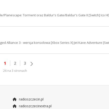
le/Planescape: Torment oraz Baldur's Gate/Baldur's Gate II [Switch] Ico H
agged Alliance 3 - wersja konsolowa [Xbox Series X] Jet Kave Adventure [Swit
1
2
3
26 na 3 stronach
radioszczecin.pl
radioszczecinextra.pl