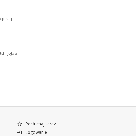
D [PS3]
ch] JoJo's
Posłuchaj teraz
Logowanie