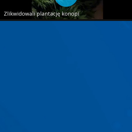
Zlikwidowali plantację konopi