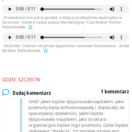
- Prowadzone ono jest w sprawie, a dotyczy przebudowy węzła Łękno w
Szczecinie - mówił w naszej audycji interwencyjnej "Czas Reakcji" Roman
Walaszkowski.
- Na krótko. Centrum otrzymało wyjaśnienia i wznowiło finansowanie - dodał
dyrektor Walaszkowski.
WOJ938
2021-03-19, godz. 18:58
SKM musi mieć umocowanie organizacyjno -
GDZIE: SZCZECIN
prawne. Czy to będzie spółka samorządu
szczecińskiego czy to będzie spółka kilku
1 komentarz
Dodaj komentarz
samorządów z obszaru obsługiwanego przez
SKM? Jakim będzie dysponowała kapitałem. Jakie
podmioty będą dofinansowywały ( dopłacały) do
operatywnej działalności. Jakim będzie
dysponowała majątkiem. Jaka struktura
organizacyjna będzie tego podmiotu. Gdzie będzie
ulokowana "dyrekcja". Szczególnie istotna jest