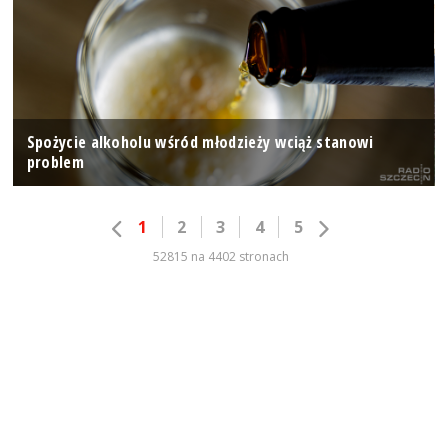
Spożycie alkoholu wśród młodzieży wciąż stanowi
problem
1
2
3
4
5
52815 na 4402 stronach