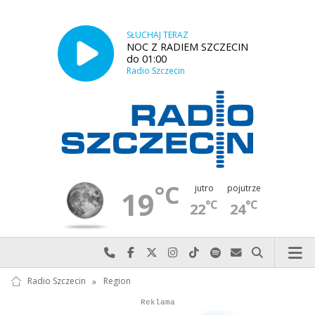
SŁUCHAJ TERAZ
NOC Z RADIEM SZCZECIN
do 01:00
Radio Szczecin
°C
jutro
pojutrze
19
°C
°C
22
24
Najlepiej po prostu do nas zadzwoń
Odwiedź nas na Facebook-u
Odwiedź nas na X
Odwiedź nas na Instagram-ie
Odwiedź nas na TikTok-u
Szukaj nas na Spotify
Wyślij do nas w
Szukaj
Radio Szczecin
»
Region
Autopromocja
Autopromocja
Reklama