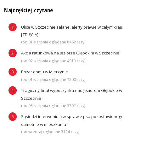
Najczęściej czytane
Ulice w Szczecinie zalane, alerty prawie w całym kraju
[ZDJĘCIA]
(od 01 sierpnia oglądane 8462 razy)
Akcja ratunkowa na jeziorze Głębokim w Szczecinie
(od 02 sierpnia oglądane 4910 razy)
Pożar domu w Mierzynie
(od 01 sierpnia oglądane 4200 razy)
Tragiczny finał wypoczynku nad Jeziorem Głębokie w
Szczecinie
(od 03 sierpnia oglądane 3702 razy)
Sąsiedzi interweniują w sprawie psa pozostawionego
samotnie w mieszkaniu
(od wczoraj oglądane 3124 razy)