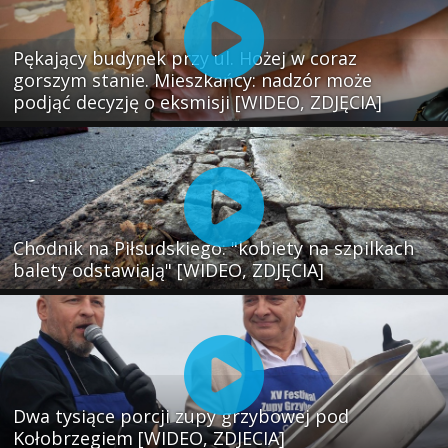
Pękający budynek przy ul. Hożej w coraz
gorszym stanie. Mieszkańcy: nadzór może
podjąć decyzję o eksmisji [WIDEO, ZDJĘCIA]
Chodnik na Piłsudskiego: "kobiety na szpilkach
balety odstawiają" [WIDEO, ZDJĘCIA]
Dwa tysiące porcji zupy grzybowej pod
Kołobrzegiem [WIDEO, ZDJECIA]