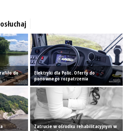
osłuchaj
rafiło do
Elektryki dla Polic. Oferty do
W
ponownego rozpatrzenia
z
za
Zatrucie w ośrodku rehabilitacyjnym w
J