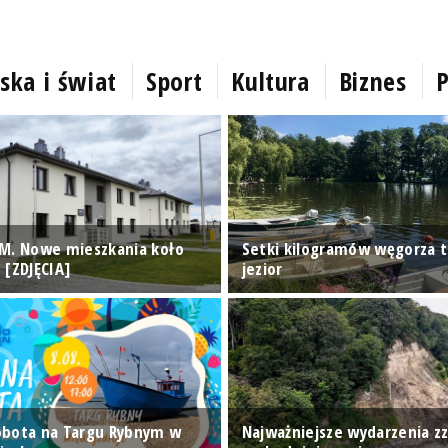
ska i świat
Sport
Kultura
Biznes
P
M. Nowe mieszkania koło
Setki kilogramów węgorza t
 [ZDJĘCIA]
jezior
obota na Targu Rybnym w
Najważniejsze wydarzenia z