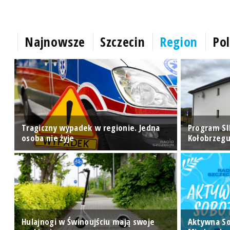
Najnowsze
Szczecin
Region
Pol
ry
Tragiczny wypadek w regionie. Jedna
Program SI
osoba nie żyje
Kołobrzegu
Hulajnogi w Świnoujściu mają swoje
Aktywna S