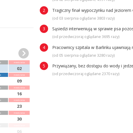
Tragiczny finał wypoczynku nad Jeziorem 
(od 03 sierpnia oglądane 3803 razy)
Sąsiedzi interweniują w sprawie psa poz
(od przedwczoraj oglądane 3695 razy)
Pracownicy szpitala w Barlinku ujawniaj
(od 05 sierpnia oglądane 3280 razy)
a
niedziela
Przywiązany, bez dostępu do wody i jedze
02
(od przedwczoraj oglądane 2370 razy)
a
niedziela
09
a
niedziela
16
a
niedziela
23
a
niedziela
30
a
niedziela
06