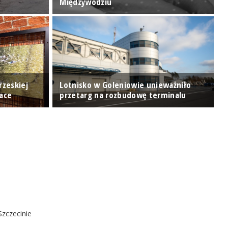
Międzywodziu
u
rzeskiej
Lotnisko w Goleniowie unieważniło
"
Race
przetarg na rozbudowę terminalu
k
Szczecinie