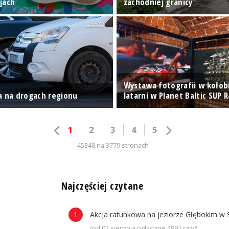
jach
zachodniej granicy
Wystawa fotografii w kołob
a na drogach regionu
latarni w Planet Baltic SUP 
1
2
3
4
5
45348 na 3779 stronach
n
Najczęściej czytane
Akcja ratunkowa na jeziorze Głębokim w 
(od 02 sierpnia oglądane 4991 razy)