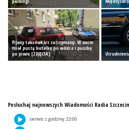
ej
parkingi
Międzyzdro
Pijany taksówkarz zatrzymany. W aucie
miał pustą butelkę po wódce i puszkę
po piwie [ZDJĘCIA]
Utrudnieni
Posłuchaj najnowszych Wiadomości Radia Szczeci
serwis z godziny 22:00