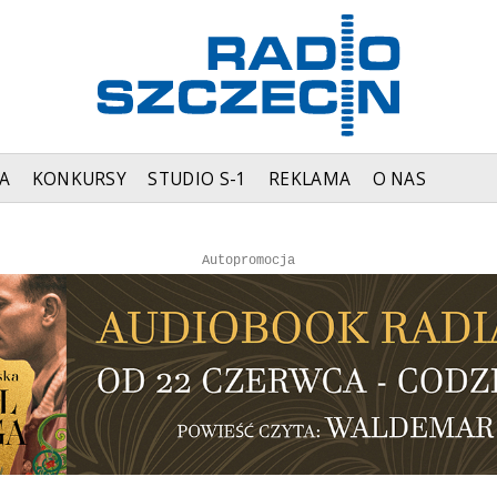
A
KONKURSY
STUDIO S-1
REKLAMA
O NAS
Autopromocja
Autopromocja
Reklama