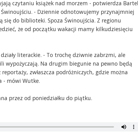
zyjają czytaniu książek nad morzem - potwierdza Barte
 w Świnoujściu. - Dziennie odnotowujemy przynajmniej
 się do biblioteki. Spoza Świnoujścia. Z regionu
edzieć, że od początku wakacji mamy kilkudziesięciu
działy literackie. - To trochę dziwnie zabrzmi, ale
wili wypożyczają. Na drugim biegunie na pewno będą
ż reportaży, zwłaszcza podróżniczych, gdzie można
ta - mówi Wutke.
nna przez od poniedziałku do piątku.