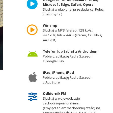
Microsoft Edge, Safari, Opera
Słuchaj w ulubionej przeglądarce. Poleć
znajomym :)
Winamp
Słuchaj w MP3 (stereo, 128 kb/s,
44.1kHz) lub w AAC+ (stereo, 128 kb/s,
44.1kHz)
Telefon lub tablet z Androidem
Pobierz aplikację Radia Szczecin
z Google Play
iPad, iPhone, iPod
Pobierz aplikację Radia Szczecin
z AppStore
Odbiornik FM
Słuchaj w województwie
zachodniopomorskiem
(z wyłączeniem wschodniej części) na
częstotliwościach 92,0 - 94,4 - 98,7 -