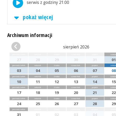
serwis z godziny 21:00
pokaż więcej
Archiwum informacji
sierpień 2026
poniedziałek
wtorek
środa
czwartek
piątek
sobot
27
28
29
30
31
01
poniedziałek
wtorek
środa
czwartek
piątek
sobot
03
04
05
06
07
08
poniedziałek
wtorek
środa
czwartek
piątek
sobot
10
11
12
13
14
15
poniedziałek
wtorek
środa
czwartek
piątek
sobot
17
18
19
20
21
22
poniedziałek
wtorek
środa
czwartek
piątek
sobot
24
25
26
27
28
29
poniedziałek
wtorek
środa
czwartek
piątek
sobot
31
01
02
03
04
05