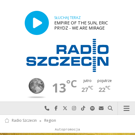
SŁUCHAJ TERAZ
EMPIRE OF THE SUN, ERIC
PRYDZ - WE ARE MIRAGE
°C
jutro
pojutrze
13
°C
°C
27
22
Najlepiej po prostu do nas zadzwoń
Odwiedź nas na Facebook-u
Odwiedź nas na X
Odwiedź nas na Instagram-ie
Odwiedź nas na TikTok-u
Szukaj nas na Spotify
Wyślij do nas w
Szukaj
Radio Szczecin
»
Region
Autopromocja
Reklama