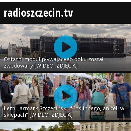
radioszczecin.tv
Ostatni moduł pływającego doku został
zwodowany [WIDEO, ZDJĘCIA]
Letni Jarmark Szczeciński. "Coś innego, aniżeli w
sklepach" [WIDEO, ZDJĘCIA]