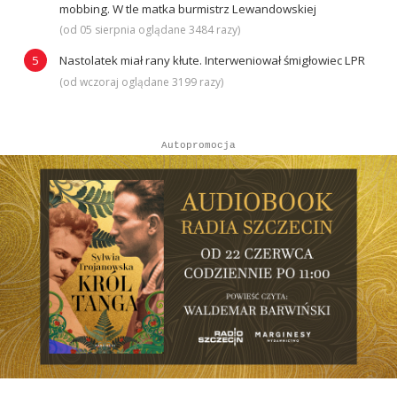
mobbing. W tle matka burmistrz Lewandowskiej
(od 05 sierpnia oglądane 3484 razy)
Nastolatek miał rany kłute. Interweniował śmigłowiec LPR
(od wczoraj oglądane 3199 razy)
Autopromocja