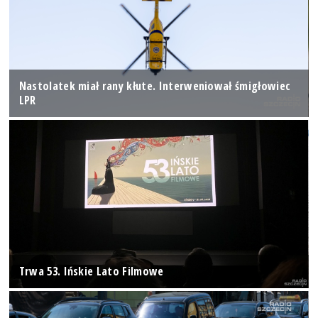
Nastolatek miał rany kłute. Interweniował śmigłowiec
LPR
Trwa 53. Ińskie Lato Filmowe