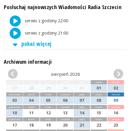
Posłuchaj najnowszych Wiadomości Radia Szczecin
serwis z godziny 22:00
serwis z godziny 21:00
pokaż więcej
Archiwum informacji
sierpień 2026
poniedziałek
wtorek
środa
czwartek
piątek
sobota
niedziela
27
28
29
30
31
01
02
poniedziałek
wtorek
środa
czwartek
piątek
sobota
niedziela
03
04
05
06
07
08
09
poniedziałek
wtorek
środa
czwartek
piątek
sobota
niedziela
10
11
12
13
14
15
16
poniedziałek
wtorek
środa
czwartek
piątek
sobota
niedziela
17
18
19
20
21
22
23