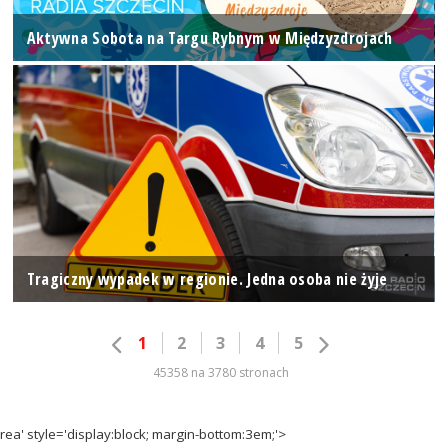
Aktywna Sobota na Targu Rybnym w Międzyzdrojach
Tragiczny wypadek w regionie. Jedna osoba nie żyje
1
2
3
4
5
45358 na 3780 stronach
rea' style='display:block; margin-bottom:3em;'>