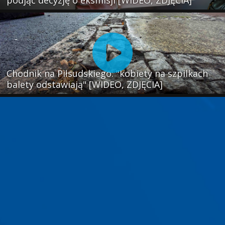
podjąć decyzję o eksmisji [WIDEO, ZDJĘCIA]
Chodnik na Piłsudskiego: "kobiety na szpilkach
balety odstawiają" [WIDEO, ZDJĘCIA]