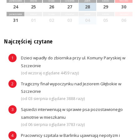
poniedziałek
wtorek
środa
czwartek
piątek
sobota
niedziela
24
25
26
27
28
29
30
poniedziałek
wtorek
środa
czwartek
piątek
sobota
niedziela
31
01
02
03
04
05
06
Najczęściej czytane
Dzieci wpadły do zbiornika przy ul. Komuny Paryskiej w
Szczecinie
(od wczoraj oglądane 4459 razy)
Tragiczny finał wypoczynku nad Jeziorem Głębokie w
Szczecinie
(od 03 sierpnia oglądane 3888 razy)
Sąsiedzi interweniują w sprawie psa pozostawionego
samotnie w mieszkaniu
(od 06 sierpnia oglądane 3783 razy)
Pracownicy szpitala w Barlinku ujawniają nepotyzm i