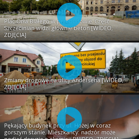
Plac Orła Białego w przebudowie. Część
Szczecinian widzi głównie beton [WIDEO,
ZDJĘCIA]
Zmiany drogowe na ulicy Andersena [WIDEO,
ZDJĘCIA]
Pękający budynek przy ul. Hożej w coraz
gorszym stanie. Mieszkańcy: nadzór może