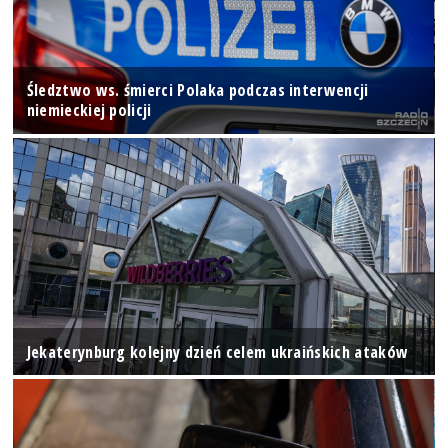
Śledztwo ws. śmierci Polaka podczas interwencji
niemieckiej policji
Jekaterynburg kolejny dzień celem ukraińskich ataków