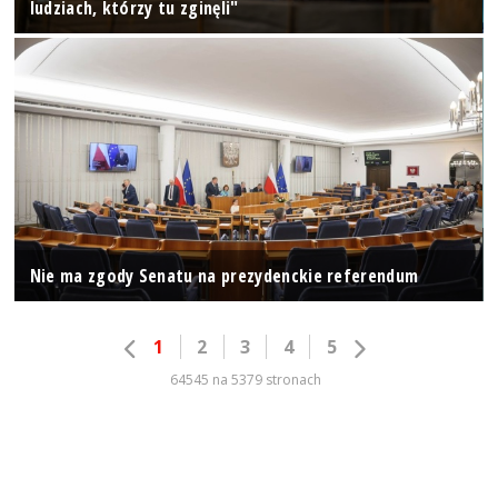
ludziach, którzy tu zginęli"
Nie ma zgody Senatu na prezydenckie referendum
1
2
3
4
5
64545 na 5379 stronach