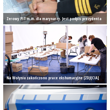
Zerowy PIT m.in. dla marynarzy. Jest podpis prezydenta
Na Wołyniu zakończono prace ekshumacyjne [ZDJĘCIA]