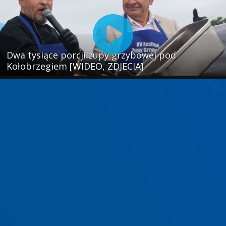
Dwa tysiące porcji zupy grzybowej pod
Kołobrzegiem [WIDEO, ZDJECIA]