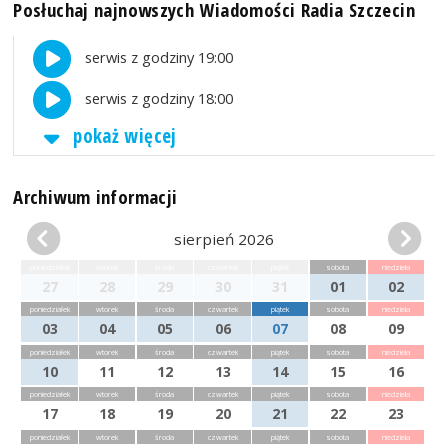
Posłuchaj najnowszych Wiadomości Radia Szczecin
serwis z godziny 19:00
serwis z godziny 18:00
pokaż więcej
Archiwum informacji
sierpień 2026
poniedziałek
wtorek
środa
czwartek
piątek
sobota
niedziela
27
28
29
30
31
01
02
poniedziałek
wtorek
środa
czwartek
piątek
sobota
niedziela
03
04
05
06
07
08
09
poniedziałek
wtorek
środa
czwartek
piątek
sobota
niedziela
10
11
12
13
14
15
16
poniedziałek
wtorek
środa
czwartek
piątek
sobota
niedziela
17
18
19
20
21
22
23
poniedziałek
wtorek
środa
czwartek
piątek
sobota
niedziela