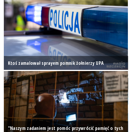
Ktoś zamalował sprayem pomnik żołnierzy UPA
"Naszym zadaniem jest pomóc przywrócić pamięć o tych