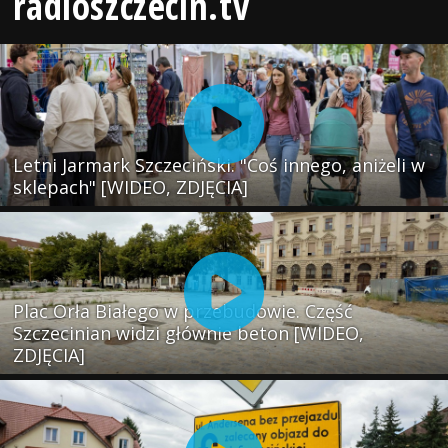
radioszczecin.tv
Letni Jarmark Szczeciński. "Coś innego, aniżeli w
sklepach" [WIDEO, ZDJĘCIA]
Plac Orła Białego w przebudowie. Część
Szczecinian widzi głównie beton [WIDEO,
ZDJĘCIA]