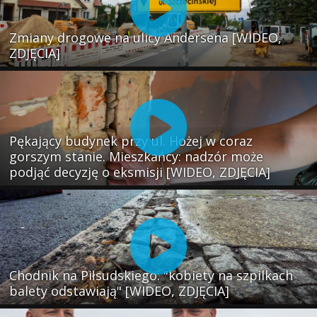
Zmiany drogowe na ulicy Andersena [WIDEO,
ZDJĘCIA]
Pękający budynek przy ul. Hożej w coraz
gorszym stanie. Mieszkańcy: nadzór może
podjąć decyzję o eksmisji [WIDEO, ZDJĘCIA]
Chodnik na Piłsudskiego: "kobiety na szpilkach
balety odstawiają" [WIDEO, ZDJĘCIA]