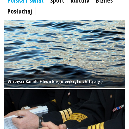
Polska i świat
Sport
Kultura
Biznes
Posłuchaj
W części Kanału Gliwickiego wykryto złotą algę