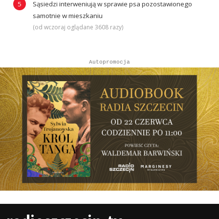
Sąsiedzi interweniują w sprawie psa pozostawionego
samotnie w mieszkaniu
(od wczoraj oglądane 3608 razy)
Autopromocja