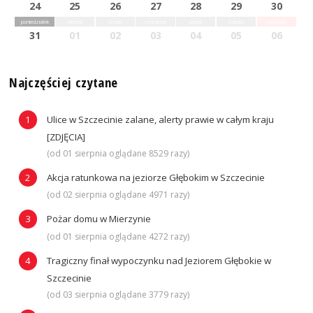
24
25
26
27
28
29
30
poniedziałek
wtorek
środa
czwartek
piątek
sobota
niedziela
31
01
02
03
04
05
06
Najczęściej czytane
Ulice w Szczecinie zalane, alerty prawie w całym kraju
[ZDJĘCIA]
(od 01 sierpnia oglądane 8529 razy)
Akcja ratunkowa na jeziorze Głębokim w Szczecinie
(od 02 sierpnia oglądane 4971 razy)
Pożar domu w Mierzynie
(od 01 sierpnia oglądane 4272 razy)
Tragiczny finał wypoczynku nad Jeziorem Głębokie w
Szczecinie
(od 03 sierpnia oglądane 3779 razy)