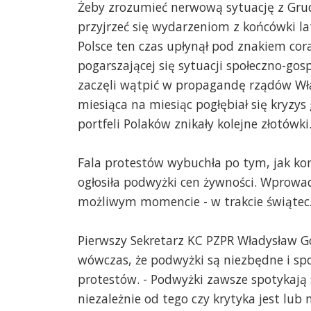
Żeby zrozumieć nerwową sytuację z Grud
przyjrzeć się wydarzeniom z końcówki la
Polsce ten czas upłynął pod znakiem cor
pogarszającej się sytuacji społeczno-gos
zaczęli wątpić w propagandę rządów Wł
miesiąca na miesiąc pogłębiał się kryzys
portfeli Polaków znikały kolejne złotówki
Fala protestów wybuchła po tym, jak k
ogłosiła podwyżki cen żywności. Wprow
możliwym momencie - w trakcie świąte
Pierwszy Sekretarz KC PZPR Władysław 
wówczas, że podwyżki są niezbędne i spo
protestów. - Podwyżki zawsze spotykają s
niezależnie od tego czy krytyka jest lub 