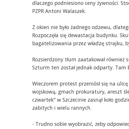
dlaczego podniesiono ceny żywności. Stoc
PZPR Antoni Walaszek.
Z okien nie było żadnego odzewu, dlateg
Rozpoczęła się dewastacja budynku. Skutk
bagatelizowania przez władzę strajku, b
Rozsierdzony tłum zaatakował również sie
Szturm ten został jednak odparty. Tam by
Wieczorem protest przeniósł się na uli
wojskową, gmach prokuratury, areszt śl
czwartek" w Szczecinie zasnął koło godz
zabitych i wielu rannych.
- Trudno sobie wyobrazić, żeby odpowie