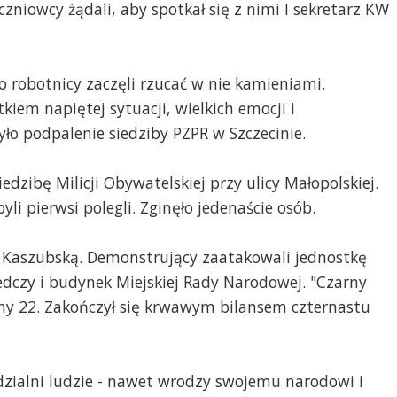
zniowcy żądali, aby spotkał się z nimi I sekretarz KW
o robotnicy zaczęli rzucać w nie kamieniami.
iem napiętej sytuacji, wielkich emocji i
yło podpalenie siedziby PZPR w Szczecinie.
dzibę Milicji Obywatelskiej przy ulicy Małopolskiej.
li pierwsi polegli. Zginęło jedenaście osób.
cę Kaszubską. Demonstrujący zaatakowali jednostkę
edczy i budynek Miejskiej Rady Narodowej. "Czarny
iny 22. Zakończył się krwawym bilansem czternastu
dzialni ludzie - nawet wrodzy swojemu narodowi i