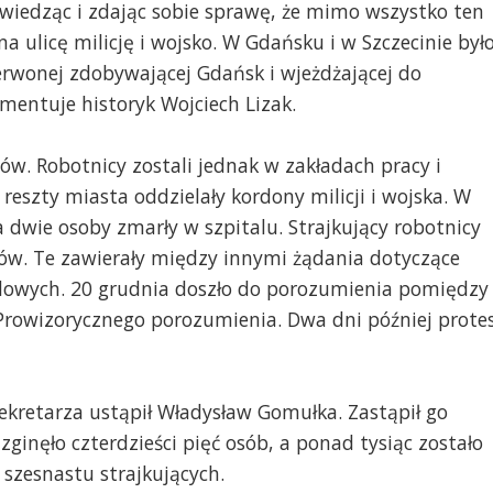
wiedząc i zdając sobie sprawę, że mimo wszystko ten
a ulicę milicję i wojsko. W Gdańsku i w Szczecinie był
zerwonej zdobywającej Gdańsk i wjeżdżającej do
omentuje historyk Wojciech Lizak.
tów. Robotnicy zostali jednak w zakładach pracy i
 reszty miasta oddzielały kordony milicji i wojska. W
 a dwie osoby zmarły w szpitalu. Strajkujący robotnicy
tów. Te zawierały między innymi żądania dotyczące
owych. 20 grudnia doszło do porozumienia pomiędzy
Prowizorycznego porozumienia. Dwa dni później prote
sekretarza ustąpił Władysław Gomułka. Zastąpił go
zginęło czterdzieści pięć osób, a ponad tysiąc zostało
 szesnastu strajkujących.