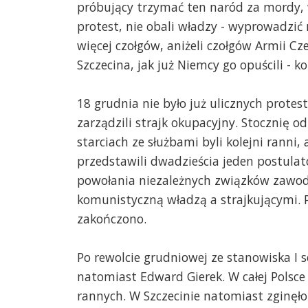
próbujący trzymać ten naród za mordy, 
protest, nie obali władzy - wyprowadzić n
więcej czołgów, aniżeli czołgów Armii C
Szczecina, jak już Niemcy go opuścili - k
18 grudnia nie było już ulicznych protes
zarządzili strajk okupacyjny. Stocznię od
starciach ze służbami byli kolejni ranni,
przedstawili dwadzieścia jeden postula
powołania niezależnych związków zawod
komunistyczną władzą a strajkującymi. 
zakończono.
Po rewolcie grudniowej ze stanowiska I 
natomiast Edward Gierek. W całej Polsce 
rannych. W Szczecinie natomiast zginęło