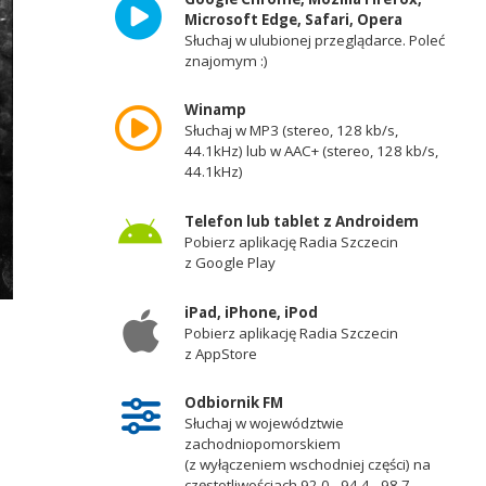
Microsoft Edge, Safari, Opera
Słuchaj w ulubionej przeglądarce. Poleć
znajomym :)
Winamp
Słuchaj w MP3 (stereo, 128 kb/s,
44.1kHz) lub w AAC+ (stereo, 128 kb/s,
44.1kHz)
Telefon lub tablet z Androidem
Pobierz aplikację Radia Szczecin
z Google Play
iPad, iPhone, iPod
Pobierz aplikację Radia Szczecin
z AppStore
Odbiornik FM
Słuchaj w województwie
zachodniopomorskiem
(z wyłączeniem wschodniej części) na
częstotliwościach 92,0 - 94,4 - 98,7 -