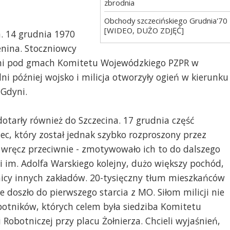
zbrodnia
Obchody szczecińskiego Grudnia'70
[WIDEO, DUŻO ZDJĘĆ]
a. 14 grudnia 1970
Lenina. Stoczniowcy
nymi pod gmach Komitetu Wojewódzkiego PZPR w
dni później wojsko i milicja otworzyły ogień w kierunku
Gdyni.
otarły również do Szczecina. 17 grudnia część
c, który został jednak szybko rozproszony przez
i, wręcz przeciwnie - zmotywowało ich to do dalszego
i im. Adolfa Warskiego kolejny, dużo większy pochód,
nicy innych zakładów. 20-tysięczny tłum mieszkańców
e doszło do pierwszego starcia z MO. Siłom milicji nie
botników, których celem była siedziba Komitetu
 Robotniczej przy placu Żołnierza. Chcieli wyjaśnień,