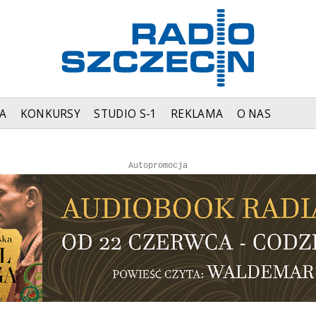
A
KONKURSY
STUDIO S-1
REKLAMA
O NAS
Autopromocja
Autopromocja
Reklama