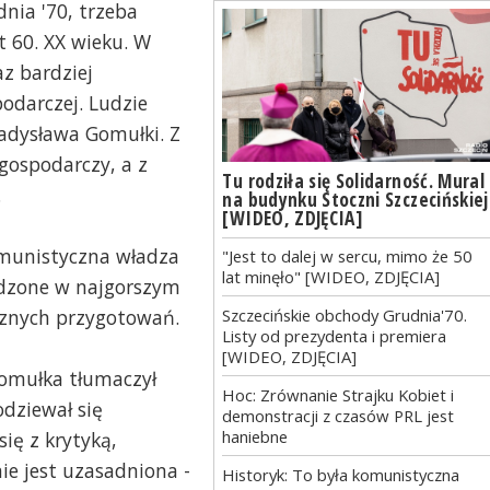
nia '70, trzeba
t 60. XX wieku. W
az bardziej
podarczej. Ludzie
adysława Gomułki. Z
 gospodarczy, a z
Tu rodziła się Solidarność. Mural
.
na budynku Stoczni Szczecińskiej
[WIDEO, ZDJĘCIA]
omunistyczna władza
"Jest to dalej w sercu, mimo że 50
lat minęło" [WIDEO, ZDJĘCIA]
adzone w najgorszym
cznych przygotowań.
Szczecińskie obchody Grudnia'70.
Listy od prezydenta i premiera
[WIDEO, ZDJĘCIA]
Gomułka tłumaczył
Hoc: Zrównanie Strajku Kobiet i
dziewał się
demonstracji z czasów PRL jest
haniebne
ię z krytyką,
nie jest uzasadniona -
Historyk: To była komunistyczna