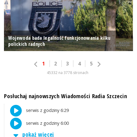
Wojewoda bada legalność funkcjonowania kilku
polickich radnych
1
2
3
4
5
45332 na 3778 stronach
Posłuchaj najnowszych Wiadomości Radia Szczecin
serwis z godziny 6:29
serwis z godziny 6:00
pokaż więcej