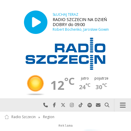
SŁUCHAJ TERAZ
RADIO SZCZECIN NA DZIEŃ
DOBRY do 09:00
Robert Bochenko, Jarosław Gowin
°C
jutro
pojutrze
12
°C
°C
24
30
Najlepiej po prostu do nas zadzwoń
Odwiedź nas na Facebook-u
Odwiedź nas na X
Odwiedź nas na Instagram-ie
Odwiedź nas na TikTok-u
Szukaj nas na Spotify
Wyślij do nas w
Szukaj
Radio Szczecin
»
Region
Autopromocja
Autopromocja
Reklama