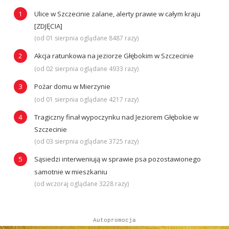
Ulice w Szczecinie zalane, alerty prawie w całym kraju
[ZDJĘCIA]
(od 01 sierpnia oglądane 8487 razy)
Akcja ratunkowa na jeziorze Głębokim w Szczecinie
(od 02 sierpnia oglądane 4933 razy)
Pożar domu w Mierzynie
(od 01 sierpnia oglądane 4217 razy)
Tragiczny finał wypoczynku nad Jeziorem Głębokie w
Szczecinie
(od 03 sierpnia oglądane 3725 razy)
Sąsiedzi interweniują w sprawie psa pozostawionego
samotnie w mieszkaniu
(od wczoraj oglądane 3228 razy)
Autopromocja