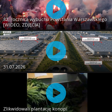
82. rocznica wybuchu Powstania Warszawskiego
[WIDEO, ZDJĘCIA]
31.07.2026
Zlikwidowali plantację konopi