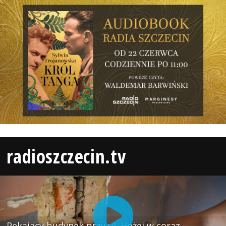
radioszczecin.tv
Pękający budynek przy ul. Hożej w coraz