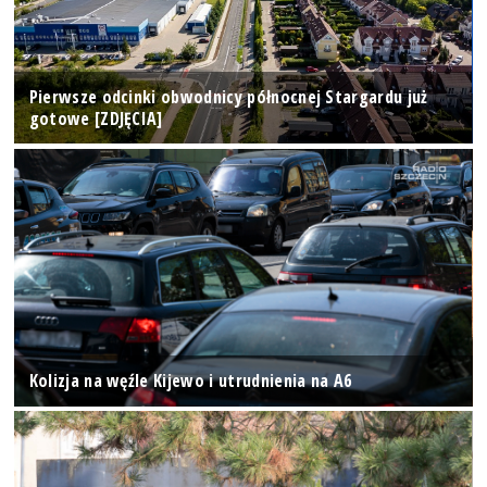
Pierwsze odcinki obwodnicy północnej Stargardu już
gotowe [ZDJĘCIA]
Kolizja na węźle Kijewo i utrudnienia na A6