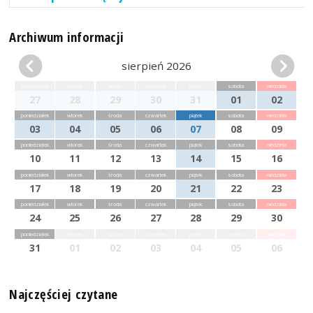
Archiwum informacji
sierpień 2026
poniedziałek
wtorek
środa
czwartek
piątek
sobota
niedziela
27
28
29
30
31
01
02
poniedziałek
wtorek
środa
czwartek
piątek
sobota
niedziela
03
04
05
06
07
08
09
poniedziałek
wtorek
środa
czwartek
piątek
sobota
niedziela
10
11
12
13
14
15
16
poniedziałek
wtorek
środa
czwartek
piątek
sobota
niedziela
17
18
19
20
21
22
23
poniedziałek
wtorek
środa
czwartek
piątek
sobota
niedziela
24
25
26
27
28
29
30
poniedziałek
wtorek
środa
czwartek
piątek
sobota
niedziela
31
01
02
03
04
05
06
Najczęściej czytane