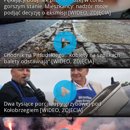
gorszym stanie. Mieszkańcy: nadzór może
podjąć decyzję o eksmisji [WIDEO, ZDJĘCIA]
Chodnik na Piłsudskiego: "kobiety na szpilkach
balety odstawiają" [WIDEO, ZDJĘCIA]
Dwa tysiące porcji zupy grzybowej pod
Kołobrzegiem [WIDEO, ZDJECIA]