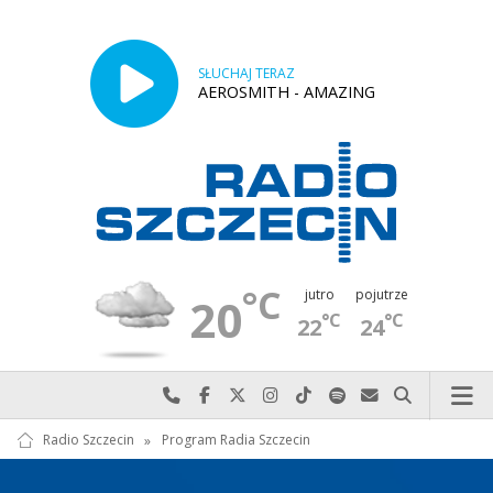
SŁUCHAJ TERAZ
AEROSMITH - AMAZING
°C
jutro
pojutrze
20
°C
°C
22
24
Najlepiej po prostu do nas zadzwoń
Odwiedź nas na Facebook-u
Odwiedź nas na X
Odwiedź nas na Instagram-ie
Odwiedź nas na TikTok-u
Szukaj nas na Spotify
Wyślij do nas w
Szukaj
Radio Szczecin
»
Program Radia Szczecin