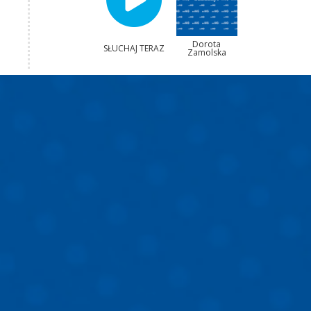
Dorota
SŁUCHAJ TERAZ
Zamolska