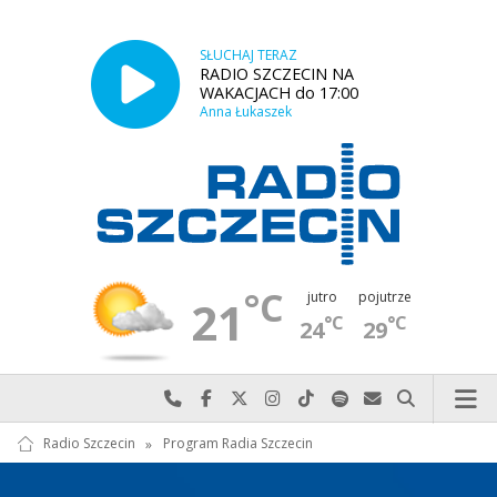
SŁUCHAJ TERAZ
RADIO SZCZECIN NA
WAKACJACH do 17:00
Anna Łukaszek
°C
jutro
pojutrze
21
°C
°C
24
29
Najlepiej po prostu do nas zadzwoń
Odwiedź nas na Facebook-u
Odwiedź nas na X
Odwiedź nas na Instagram-ie
Odwiedź nas na TikTok-u
Szukaj nas na Spotify
Wyślij do nas w
Szukaj
Radio Szczecin
»
Program Radia Szczecin