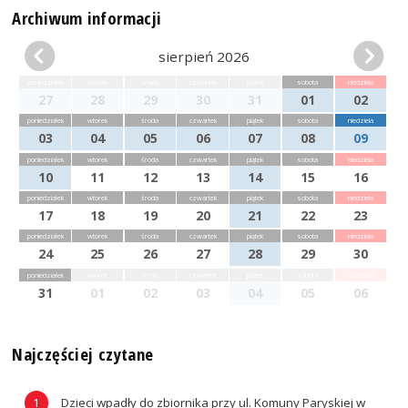
Archiwum informacji
sierpień 2026
poniedziałek
wtorek
środa
czwartek
piątek
sobota
niedziela
27
28
29
30
31
01
02
poniedziałek
wtorek
środa
czwartek
piątek
sobota
niedziela
03
04
05
06
07
08
09
poniedziałek
wtorek
środa
czwartek
piątek
sobota
niedziela
10
11
12
13
14
15
16
poniedziałek
wtorek
środa
czwartek
piątek
sobota
niedziela
17
18
19
20
21
22
23
poniedziałek
wtorek
środa
czwartek
piątek
sobota
niedziela
24
25
26
27
28
29
30
poniedziałek
wtorek
środa
czwartek
piątek
sobota
niedziela
31
01
02
03
04
05
06
Najczęściej czytane
Dzieci wpadły do zbiornika przy ul. Komuny Paryskiej w