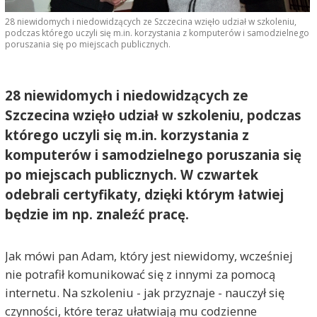
28 niewidomych i niedowidzących ze Szczecina wzięło udział w szkoleniu,
podczas którego uczyli się m.in. korzystania z komputerów i samodzielnego
poruszania się po miejscach publicznych.
28 niewidomych i niedowidzących ze
Szczecina wzięło udział w szkoleniu, podczas
którego uczyli się m.in. korzystania z
komputerów i samodzielnego poruszania się
po miejscach publicznych. W czwartek
odebrali certyfikaty, dzięki którym łatwiej
będzie im np. znaleźć pracę.
Jak mówi pan Adam, który jest niewidomy, wcześniej
nie potrafił komunikować się z innymi za pomocą
internetu. Na szkoleniu - jak przyznaje - nauczył się
czynności, które teraz ułatwiają mu codzienne