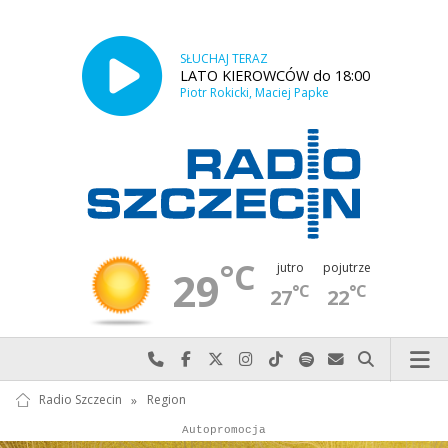
SŁUCHAJ TERAZ
LATO KIEROWCÓW do 18:00
Piotr Rokicki, Maciej Papke
°C
jutro
pojutrze
29
°C
°C
27
22
Najlepiej po prostu do nas zadzwoń
Odwiedź nas na Facebook-u
Odwiedź nas na X
Odwiedź nas na Instagram-ie
Odwiedź nas na TikTok-u
Szukaj nas na Spotify
Wyślij do nas w
Szukaj
Radio Szczecin
»
Region
Autopromocja
Reklama