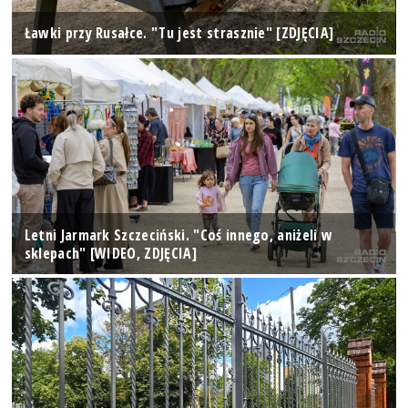
Ławki przy Rusałce. "Tu jest strasznie" [ZDJĘCIA]
Letni Jarmark Szczeciński. "Coś innego, aniżeli w
sklepach" [WIDEO, ZDJĘCIA]