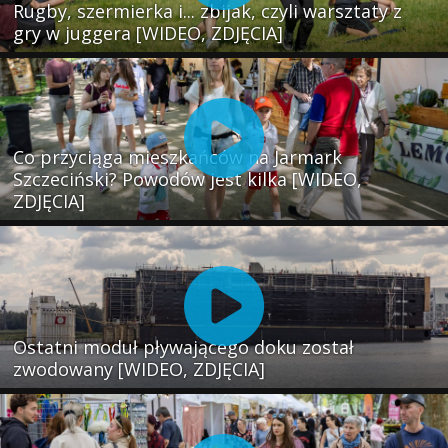
Rugby, szermierka i... zbijak, czyli warsztaty z
gry w juggera [WIDEO, ZDJĘCIA]
Co przyciąga mieszkańców na Jarmark
Szczeciński? Powodów jest kilka [WIDEO,
ZDJĘCIA]
Ostatni moduł pływającego doku został
zwodowany [WIDEO, ZDJĘCIA]