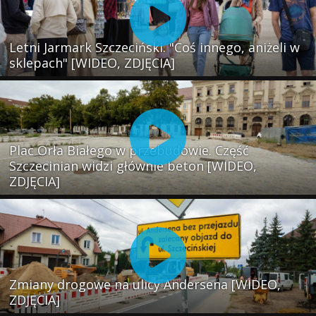
Letni Jarmark Szczeciński. "Coś innego, aniżeli w
sklepach" [WIDEO, ZDJĘCIA]
Plac Orła Białego w przebudowie. Część
Szczecinian widzi głównie beton [WIDEO,
ZDJĘCIA]
Zmiany drogowe na ulicy Andersena [WIDEO,
ZDJĘCIA]