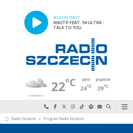
SŁUCHAJ TERAZ
ANOTR FEAT. 54 ULTRA -
TALK TO YOU
°C
jutro
pojutrze
22
°C
°C
24
29
Najlepiej po prostu do nas zadzwoń
Odwiedź nas na Facebook-u
Odwiedź nas na X
Odwiedź nas na Instagram-ie
Odwiedź nas na TikTok-u
Szukaj nas na Spotify
Wyślij do nas w
Szukaj
Radio Szczecin
»
Program Radia Szczecin