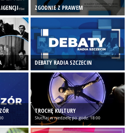
IGENCJI
ZGODNIE Z PRAWEM
N
A
DEBATY RADIA SZCZECIN
P
CZÓR
TROCHĘ KULTURY
Z
00
Słuchaj w niedzielę po godz. 18:00