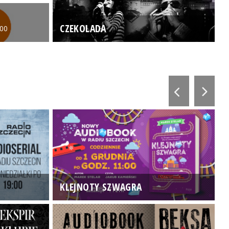
CZEKOLADA
:00
KLEJNOTY SZWAGRA
K