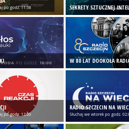
GA
SEKRETY SZTUCZNEJ INTEL
iaj po godz. 11:38
KI
W 80 LAT DOOKOŁA RADI
CJI
RADIO SZCZECIN NA WIE
iaj po godz. 12:00
Słuchaj we wtorek po godz. 02: