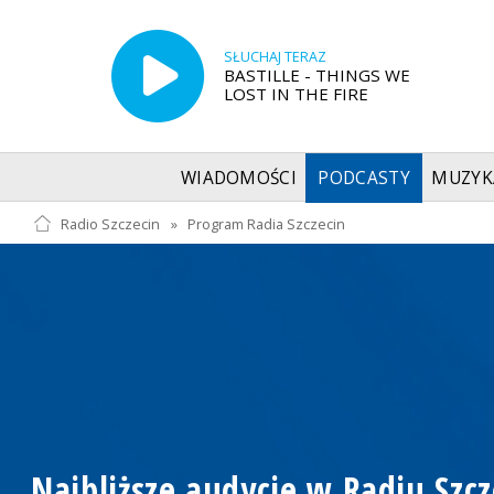
SŁUCHAJ TERAZ
BASTILLE - THINGS WE
LOST IN THE FIRE
WIADOMOŚCI
PODCASTY
MUZYK
Radio Szczecin
»
Program Radia Szczecin
Najbliższe audycje w Radiu Szcz