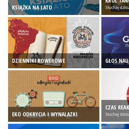
KRÓL TAN
KSIĄŻKA NA LATO
Słuchaj dzis
DZIENNIKI ROWEROWE
GŁOS NAU
CZAS REAK
EKO ODKRYCIA I WYNALAZKI
Słuchaj dzis