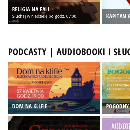
RELIGIA NA FALI
KAPITAN 
Słuchaj w niedzielę po godz. 07:00
PODCASTY | AUDIOBOOKI I SŁ
DOM NA KLIFIE
POGODNY 