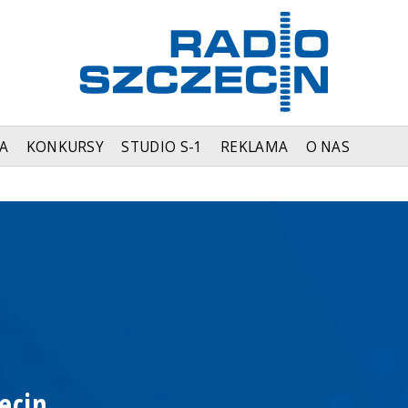
A
KONKURSY
STUDIO S-1
REKLAMA
O NAS
ecin