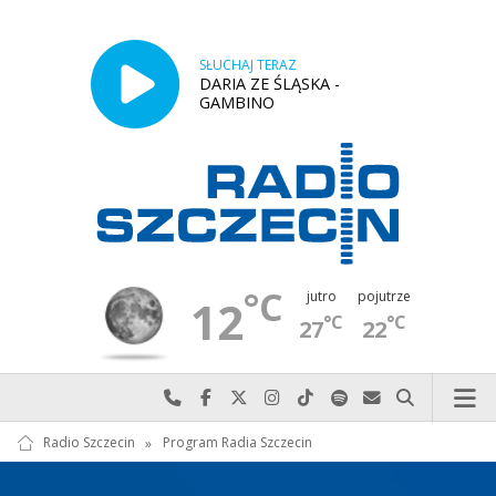
SŁUCHAJ TERAZ
DARIA ZE ŚLĄSKA -
GAMBINO
°C
jutro
pojutrze
12
°C
°C
27
22
Najlepiej po prostu do nas zadzwoń
Odwiedź nas na Facebook-u
Odwiedź nas na X
Odwiedź nas na Instagram-ie
Odwiedź nas na TikTok-u
Szukaj nas na Spotify
Wyślij do nas w
Szukaj
Radio Szczecin
»
Program Radia Szczecin