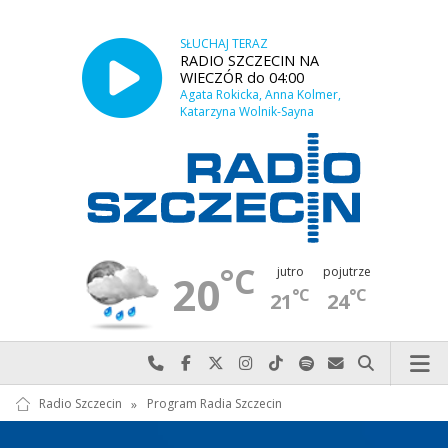
SŁUCHAJ TERAZ
RADIO SZCZECIN NA
WIECZÓR do 04:00
Agata Rokicka, Anna Kolmer,
Katarzyna Wolnik-Sayna
°C
jutro
pojutrze
20
°C
°C
21
24
Najlepiej po prostu do nas zadzwoń
Odwiedź nas na Facebook-u
Odwiedź nas na X
Odwiedź nas na Instagram-ie
Odwiedź nas na TikTok-u
Szukaj nas na Spotify
Wyślij do nas w
Szukaj
Radio Szczecin
»
Program Radia Szczecin