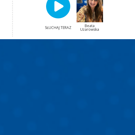
Beata
SŁUCHAJ TERAZ
Użarowska