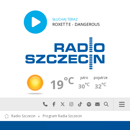
SŁUCHAJ TERAZ
ROXETTE - DANGEROUS
°C
jutro
pojutrze
19
°C
°C
30
32
Najlepiej po prostu do nas zadzwoń
Odwiedź nas na Facebook-u
Odwiedź nas na X
Odwiedź nas na Instagram-ie
Odwiedź nas na TikTok-u
Szukaj nas na Spotify
Wyślij do nas w
Szukaj
Radio Szczecin
»
Program Radia Szczecin