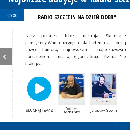
06:00
RADIO SZCZECIN NA DZIEŃ DOBRY
Nasz poranek dobrze nastraja. Skutecznie
przesyłamy Wam energię na falach eteru dzięki dużej
dawce humoru, najnowszym i najciekawszym
doniesieniom z miasta, regionu, kraju i świata. Nie
brakuje…
Robert
SŁUCHAJ TERAZ
Jarosław Gowin
Bochenko