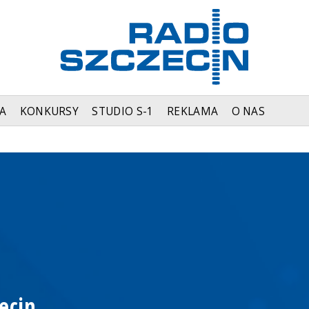
A
KONKURSY
STUDIO S-1
REKLAMA
O NAS
ecin