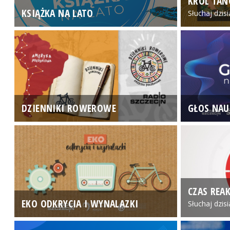
KRÓL TAN
KSIĄŻKA NA LATO
Słuchaj dzis
DZIENNIKI ROWEROWE
GŁOS NAU
CZAS REAK
EKO ODKRYCIA I WYNALAZKI
Słuchaj dzis