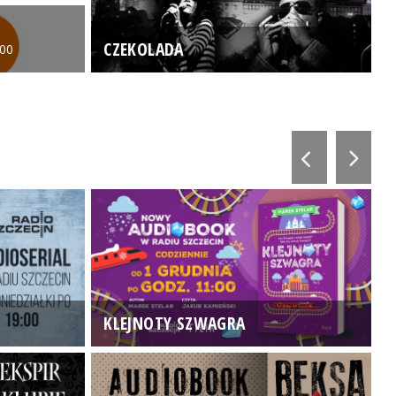
CZEKOLADA
:00
KLEJNOTY SZWAGRA
K