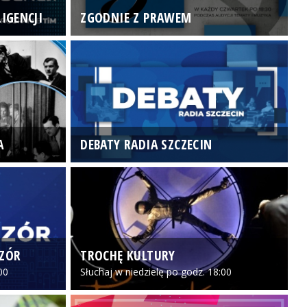
IGENCJI
ZGODNIE Z PRAWEM
N
A
DEBATY RADIA SZCZECIN
P
CZÓR
TROCHĘ KULTURY
Z
00
Słuchaj w niedzielę po godz. 18:00