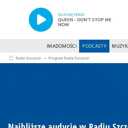
SŁUCHAJ TERAZ
QUEEN - DON'T STOP ME
NOW
WIADOMOŚCI
PODCASTY
MUZYK
Radio Szczecin
»
Program Radia Szczecin
Najbliższe audycje w Radiu Szcz