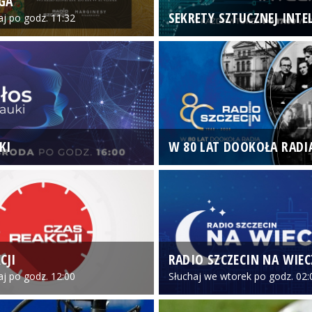
GA
SEKRETY SZTUCZNEJ INTEL
iaj po godz. 11:32
KI
W 80 LAT DOOKOŁA RADI
CJI
RADIO SZCZECIN NA WIE
iaj po godz. 12:00
Słuchaj we wtorek po godz. 02: