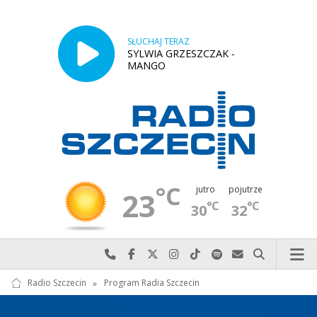
SŁUCHAJ TERAZ
SYLWIA GRZESZCZAK -
MANGO
°C
jutro
pojutrze
23
°C
°C
30
32
Najlepiej po prostu do nas zadzwoń
Odwiedź nas na Facebook-u
Odwiedź nas na X
Odwiedź nas na Instagram-ie
Odwiedź nas na TikTok-u
Szukaj nas na Spotify
Wyślij do nas w
Szukaj
Radio Szczecin
»
Program Radia Szczecin