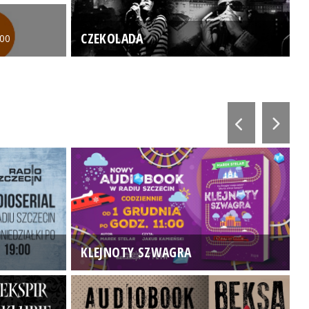
CZEKOLADA
:00
KLEJNOTY SZWAGRA
K