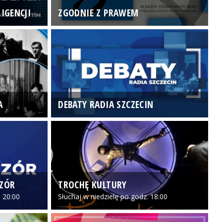
IGENCJI
ZGODNIE Z PRAWEM
N
A
DEBATY RADIA SZCZECIN
P
CZÓR
TROCHĘ KULTURY
Z
 20:00
Słuchaj w niedzielę po godz. 18:00