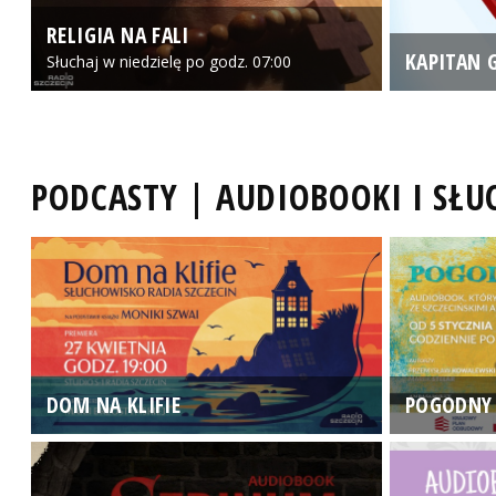
RELIGIA NA FALI
KAPITAN 
Słuchaj w niedzielę po godz. 07:00
PODCASTY | AUDIOBOOKI I SŁ
DOM NA KLIFIE
POGODNY 