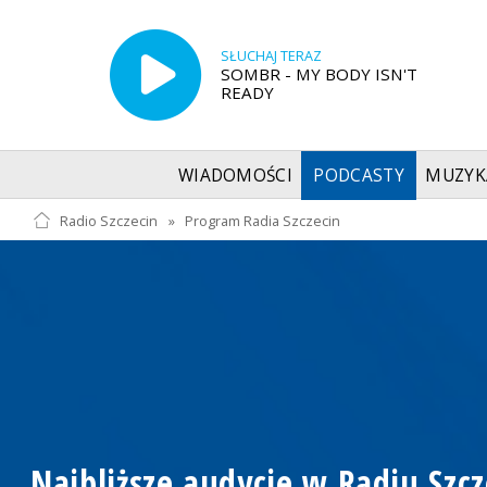
SŁUCHAJ TERAZ
SOMBR - MY BODY ISN'T
READY
WIADOMOŚCI
PODCASTY
MUZYK
Radio Szczecin
»
Program Radia Szczecin
Najbliższe audycje w Radiu Szcz