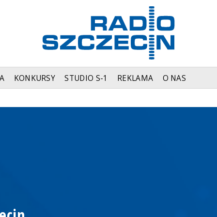
A
KONKURSY
STUDIO S-1
REKLAMA
O NAS
ecin