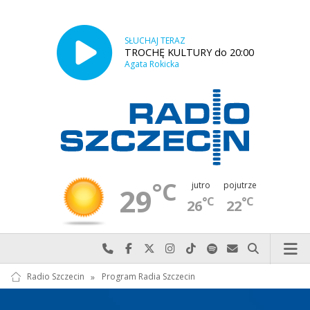
SŁUCHAJ TERAZ
TROCHĘ KULTURY do 20:00
Agata Rokicka
°C
jutro
pojutrze
29
°C
°C
26
22
Najlepiej po prostu do nas zadzwoń
Odwiedź nas na Facebook-u
Odwiedź nas na X
Odwiedź nas na Instagram-ie
Odwiedź nas na TikTok-u
Szukaj nas na Spotify
Wyślij do nas w
Szukaj
Radio Szczecin
»
Program Radia Szczecin