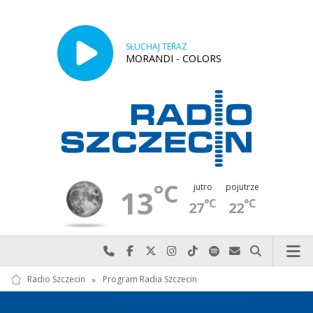
SŁUCHAJ TERAZ
MORANDI - COLORS
°C
jutro
pojutrze
13
°C
°C
27
22
Najlepiej po prostu do nas zadzwoń
Odwiedź nas na Facebook-u
Odwiedź nas na X
Odwiedź nas na Instagram-ie
Odwiedź nas na TikTok-u
Szukaj nas na Spotify
Wyślij do nas w
Szukaj
Radio Szczecin
»
Program Radia Szczecin