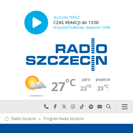
SŁUCHAJ TERAZ
CZAS REAKCJI do 13:00
Krzysztof Kukliński, Sławomir Orlik
°C
jutro
pojutrze
27
°C
°C
22
23
Najlepiej po prostu do nas zadzwoń
Odwiedź nas na Facebook-u
Odwiedź nas na X
Odwiedź nas na Instagram-ie
Odwiedź nas na TikTok-u
Szukaj nas na Spotify
Wyślij do nas w
Szukaj
Radio Szczecin
»
Program Radia Szczecin