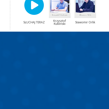
Krzysztof
SŁUCHAJ TERAZ
Sławomir Orlik
Kukliński