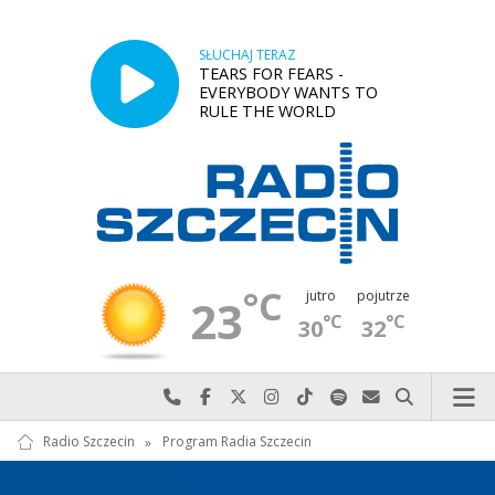
SŁUCHAJ TERAZ
TEARS FOR FEARS -
EVERYBODY WANTS TO
RULE THE WORLD
°C
jutro
pojutrze
23
°C
°C
30
32
Najlepiej po prostu do nas zadzwoń
Odwiedź nas na Facebook-u
Odwiedź nas na X
Odwiedź nas na Instagram-ie
Odwiedź nas na TikTok-u
Szukaj nas na Spotify
Wyślij do nas w
Szukaj
Radio Szczecin
»
Program Radia Szczecin