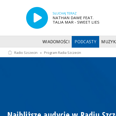
SŁUCHAJ TERAZ
NATHAN DAWE FEAT.
TALIA MAR - SWEET LIES
WIADOMOŚCI
PODCASTY
MUZYK
Radio Szczecin
»
Program Radia Szczecin
Najbliższe audycje w Radiu Szcz