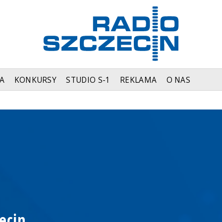
A
KONKURSY
STUDIO S-1
REKLAMA
O NAS
ecin