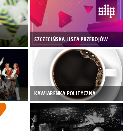
SZCZECIŃSKA LISTA PRZEBOJÓW
3
KAWIARENKA POLITYCZNA