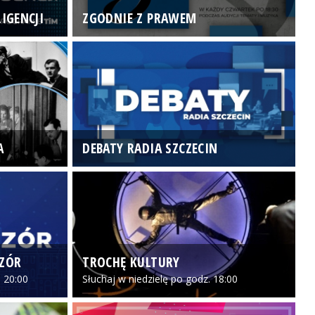
IGENCJI
ZGODNIE Z PRAWEM
N
A
DEBATY RADIA SZCZECIN
P
CZÓR
TROCHĘ KULTURY
Z
 20:00
Słuchaj w niedzielę po godz. 18:00