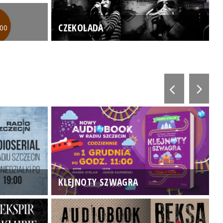
CZEKOLADA
:00
KLEJNOTY SZWAGRA
K