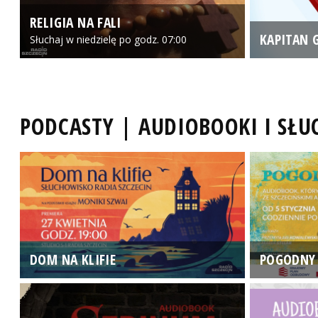
RELIGIA NA FALI
KAPITAN 
Słuchaj w niedzielę po godz. 07:00
PODCASTY | AUDIOBOOKI I SŁ
DOM NA KLIFIE
POGODNY 