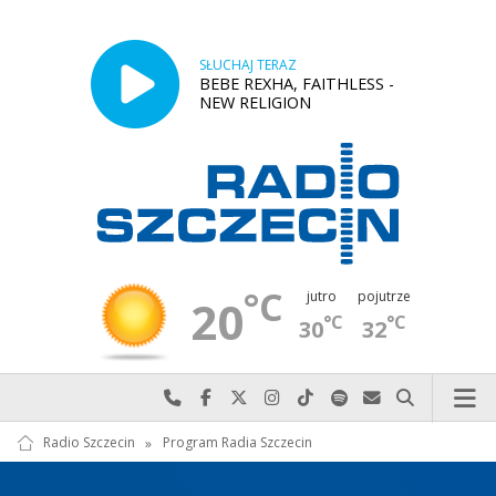
SŁUCHAJ TERAZ
BEBE REXHA, FAITHLESS -
NEW RELIGION
°C
jutro
pojutrze
20
°C
°C
30
32
Najlepiej po prostu do nas zadzwoń
Odwiedź nas na Facebook-u
Odwiedź nas na X
Odwiedź nas na Instagram-ie
Odwiedź nas na TikTok-u
Szukaj nas na Spotify
Wyślij do nas w
Szukaj
Radio Szczecin
»
Program Radia Szczecin