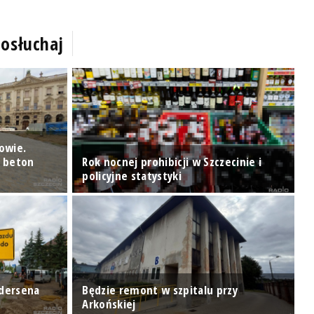
osłuchaj
owie.
e beton
Rok nocnej prohibicji w Szczecinie i
H
policyjne statystyki
p
P
ndersena
Będzie remont w szpitalu przy
m
Arkońskiej
p