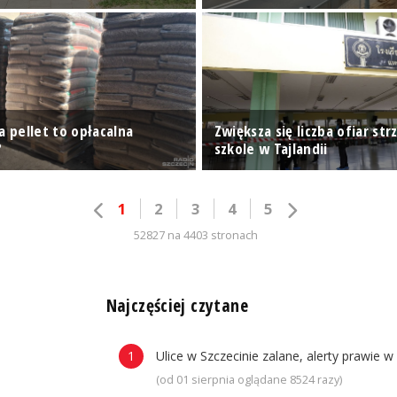
a pellet to opłacalna
Zwiększa się liczba ofiar str
?
szkole w Tajlandii
1
2
3
4
5
52827 na 4403 stronach
n
Najczęściej czytane
Ulice w Szczecinie zalane, alerty prawie w
(od 01 sierpnia oglądane 8524 razy)