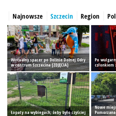
Najnowsze
Szczecin
Region
Pol
Wirtualny spacer po Dolinie Dolnej Odry
Po wulgarny
w centrum Szczecina [ZDJĘCIA]
członkiem 
Nowe miejs
y
Łopaty na wybiegach, żeby było czyściej
Pomorzanac