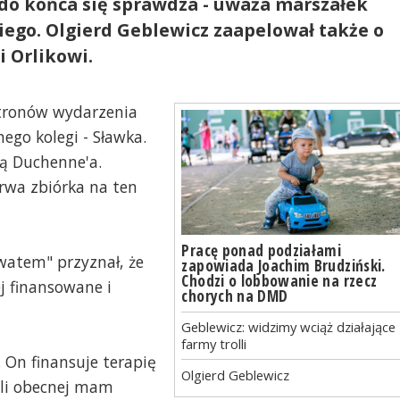
 do końca się sprawdza - uważa marszałek
go. Olgierd Geblewicz zaapelował także o
 Orlikowi.
tronów wydarzenia
go kolegi - Sławka.
wą Duchenne'a.
Trwa zbiórka na ten
Pracę ponad podziałami
watem" przyznał, że
zapowiada Joachim Brudziński.
Chodzi o lobbowanie na rzecz
j finansowane i
chorych na DMD
Geblewicz: widzimy wciąż działające
farmy trolli
. On finansuje terapię
Olgierd Geblewicz
li obecnej mam