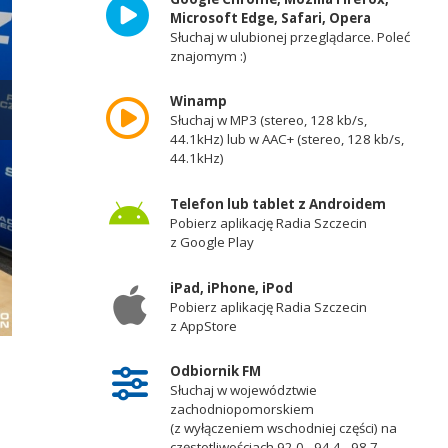
Microsoft Edge, Safari, Opera
Słuchaj w ulubionej przeglądarce. Poleć
znajomym :)
Winamp
Słuchaj w MP3 (stereo, 128 kb/s,
44.1kHz) lub w AAC+ (stereo, 128 kb/s,
44.1kHz)
Telefon lub tablet z Androidem
Pobierz aplikację Radia Szczecin
z Google Play
iPad, iPhone, iPod
Pobierz aplikację Radia Szczecin
z AppStore
Olgierd Geblewicz. Fot. Maciej Papke [Radio Szczecin]
Odbiornik FM
Słuchaj w województwie
zachodniopomorskiem
(z wyłączeniem wschodniej części) na
częstotliwościach 92,0 - 94,4 - 98,7 -