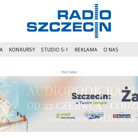
A
KONKURSY
STUDIO S-1
REKLAMA
O NAS
Autopromocja
Autopromocja
Reklama