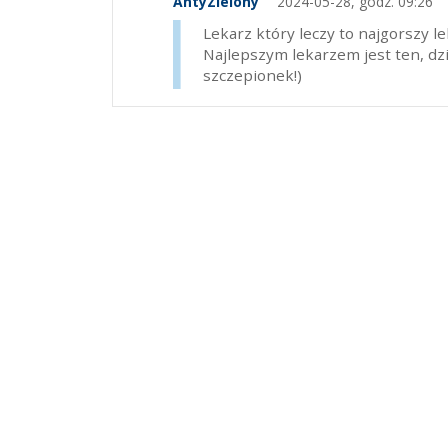
AntyZielony
2024-05-28, godz. 09:26
Lekarz który leczy to najgorszy l
Najlepszym lekarzem jest ten, dz
szczepionek!)