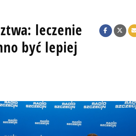
twa: leczenie
no być lepiej