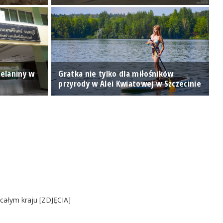
zelaniny w
Gratka nie tylko dla miłośników
K
przyrody w Alei Kwiatowej w Szczecinie
p
 całym kraju [ZDJĘCIA]