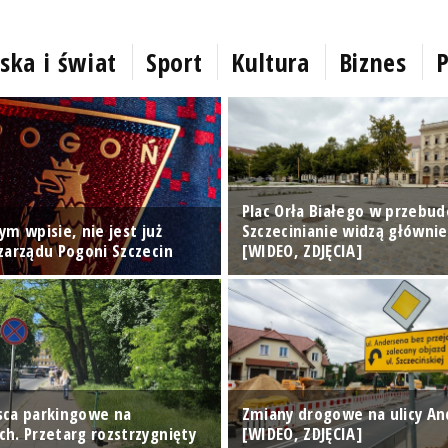
ska i świat
Sport
Kultura
Biznes
P
Plac Orła Białego w przebud
m wpisie, nie jest już
Szczecinianie widzą główni
zarządu Pogoni Szczecin
[WIDEO, ZDJĘCIA]
ca parkingowe na
Zmiany drogowe na ulicy A
h. Przetarg rozstrzygnięty
[WIDEO, ZDJĘCIA]