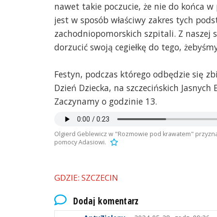
nawet takie poczucie, że nie do końca w
jest w sposób właściwy zakres tych pod
zachodniopomorskich szpitali. Z naszej 
dorzucić swoją cegiełkę do tego, żebyś
Festyn, podczas którego odbędzie się zb
Dzień Dziecka, na szczecińskich Jasnych Bł
Zaczynamy o godzinie 13.
Olgierd Geblewicz w "Rozmowie pod krawatem" przyznał,
pomocy Adasiowi.
GDZIE: SZCZECIN
Dodaj komentarz