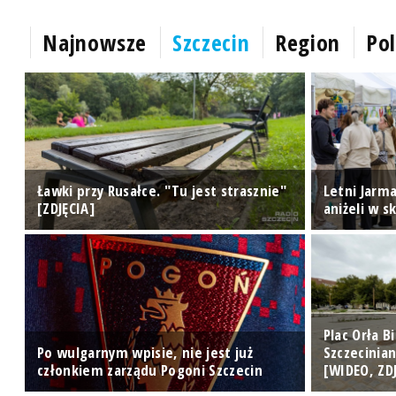
Najnowsze
Szczecin
Region
Pol
e"
Ławki przy Rusałce. "Tu jest strasznie"
Letni Jarma
[ZDJĘCIA]
aniżeli w s
Plac Orła 
ę
Po wulgarnym wpisie, nie jest już
Szczecinia
członkiem zarządu Pogoni Szczecin
[WIDEO, ZD