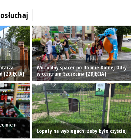
osłuchaj
ntarza
Wirtualny spacer po Dolinie Dolnej Odry
T
d [ZDJĘCIA]
w centrum Szczecina [ZDJĘCIA]
o
cinie i
H
Łopaty na wybiegach, żeby było czyściej
p