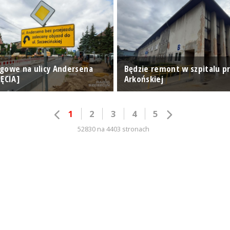
gowe na ulicy Andersena
Będzie remont w szpitalu pr
JĘCIA]
Arkońskiej
1
2
3
4
5
52830 na 4403 stronach