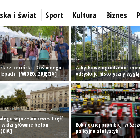
ska i świat
Sport
Kultura
Biznes
P
rk Szczeciński. "Coś innego,
Zabytkowe ogrodzenie cme
klepach" [WIDEO, ZDJĘCIA]
odzyskuje historyczny wyglą
Białego w przebudowie. Część
n widzi głównie beton
Rok nocnej prohibicji w Szcze
JĘCIA]
policyjne statystyki