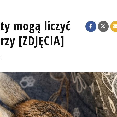
oty mogą liczyć
zy [ZDJĘCIA]
K