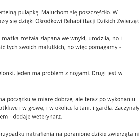
ertelną pułapkę. Maluchom się poszczęściło. W
ły się dzięki Ośrodkowi Rehabilitacji Dzikich Zwierząt
e matka została złapana we wnyki, urodziła, no i
mić tych swoich malutkich, no więc pomagamy -
jelonki. Jeden ma problem z nogami. Drugi jest w
o na początku w miarę dobrze, ale teraz po wykonaniu
kliwe i w głowę, i w okolice krtani, i gardła. Zaczynał
iem - dodaje weterynarz.
przypadku natrafienia na poranione dzikie zwierzęta n