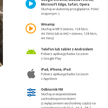
Microsoft Edge, Safari, Opera
Słuchaj w ulubionej przeglądarce. Poleć
znajomym :)
Winamp
Słuchaj w MP3 (stereo, 128 kb/s,
44.1kHz) lub w AAC+ (stereo, 128 kb/s,
44.1kHz)
Telefon lub tablet z Androidem
Pobierz aplikację Radia Szczecin
z Google Play
iPad, iPhone, iPod
Pobierz aplikację Radia Szczecin
z AppStore
Odbiornik FM
Słuchaj w województwie
zachodniopomorskiem
(z wyłączeniem wschodniej części) na
częstotliwościach 92,0 - 94,4 - 98,7 -