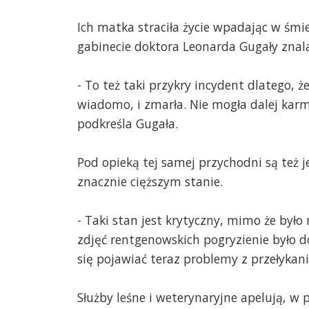
Ich matka straciła życie wpadając w śmi
gabinecie doktora Leonarda Gugały znalaz
- To też taki przykry incydent dlatego, ż
wiadomo, i zmarła. Nie mogła dalej kar
podkreśla Gugała.
Pod opieką tej samej przychodni są też 
znacznie cięższym stanie.
- Taki stan jest krytyczny, mimo że był
zdjęć rentgenowskich pogryzienie było dot
się pojawiać teraz problemy z przełykan
Służby leśne i weterynaryjne apelują, w 