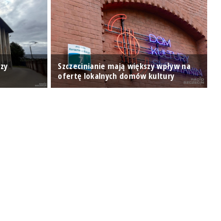
P
zy
Szczecinianie mają większy wpływ na
m
ofertę lokalnych domów kultury
p