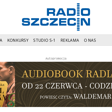
A
KONKURSY
STUDIO S-1
REKLAMA
O NAS
Autopromocja
Autopromocja
Reklama