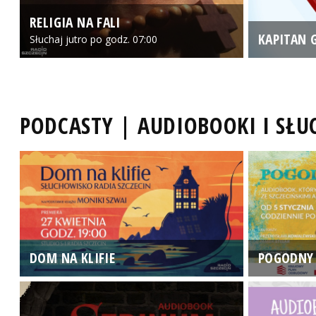
RELIGIA NA FALI
KAPITAN 
Słuchaj jutro po godz. 07:00
PODCASTY | AUDIOBOOKI I SŁ
DOM NA KLIFIE
POGODNY 