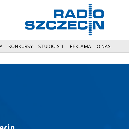
A
KONKURSY
STUDIO S-1
REKLAMA
O NAS
ecin