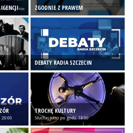
IGENCJI
ZGODNIE Z PRAWEM
N
A
DEBATY RADIA SZCZECIN
P
CZÓR
TROCHĘ KULTURY
Z
 20:00
Słuchaj jutro po godz. 18:00