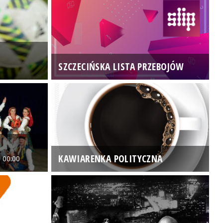
SZCZECIŃSKA LISTA PRZEBOJÓW
3
KAWIARENKA POLITYCZNA
 00:00