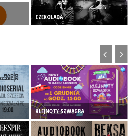
CZEKOLADA
KLEJNOTY SZWAGRA
K