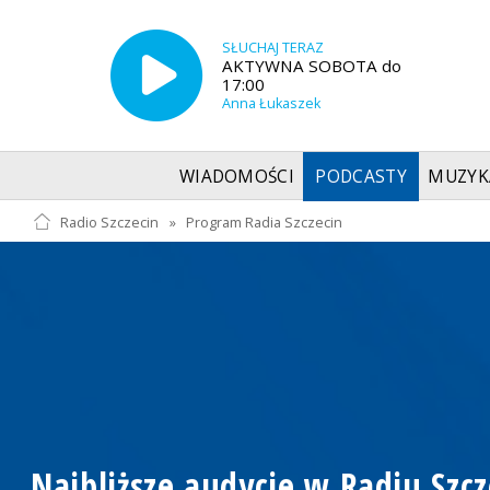
SŁUCHAJ TERAZ
AKTYWNA SOBOTA do
17:00
Anna Łukaszek
WIADOMOŚCI
PODCASTY
MUZYK
Radio Szczecin
»
Program Radia Szczecin
Najbliższe audycje w Radiu Szcz