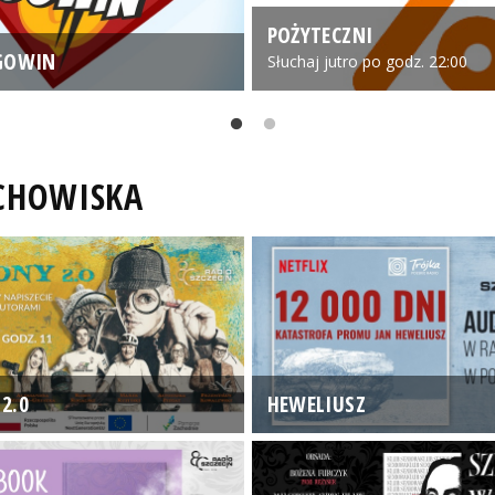
POŻYTECZNI
GOWIN
Słuchaj jutro po godz. 22:00
UCHOWISKA
2.0
HEWELIUSZ