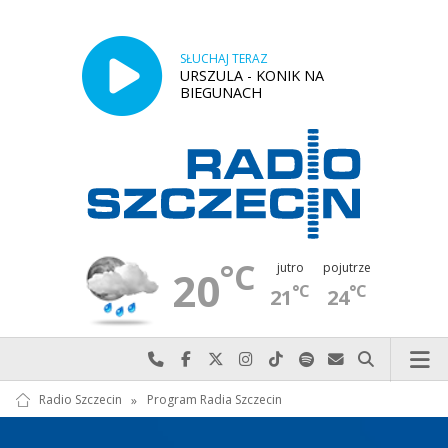
SŁUCHAJ TERAZ
URSZULA - KONIK NA
BIEGUNACH
°C
jutro
pojutrze
20
°C
°C
21
24
Najlepiej po prostu do nas zadzwoń
Odwiedź nas na Facebook-u
Odwiedź nas na X
Odwiedź nas na Instagram-ie
Odwiedź nas na TikTok-u
Szukaj nas na Spotify
Wyślij do nas w
Szukaj
Radio Szczecin
»
Program Radia Szczecin