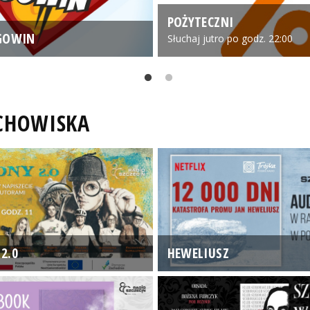
POŻYTECZNI
GOWIN
Słuchaj jutro po godz. 22:00
UCHOWISKA
2.0
HEWELIUSZ