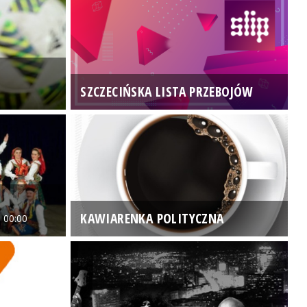
SZCZECIŃSKA LISTA PRZEBOJÓW
3
KAWIARENKA POLITYCZNA
 00:00