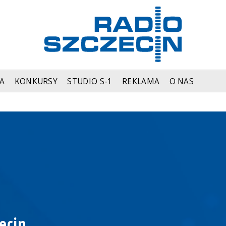
A
KONKURSY
STUDIO S-1
REKLAMA
O NAS
ecin