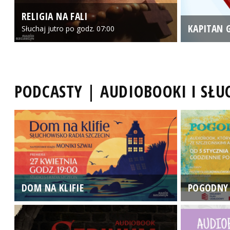
RELIGIA NA FALI
KAPITAN 
Słuchaj jutro po godz. 07:00
PODCASTY | AUDIOBOOKI I SŁ
DOM NA KLIFIE
POGODNY 