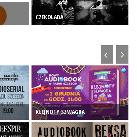
CZEKOLADA
KLEJNOTY SZWAGRA
K