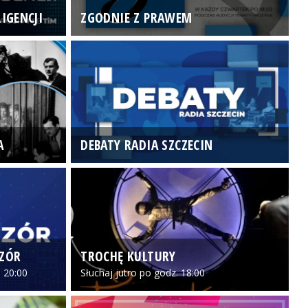
IGENCJI
ZGODNIE Z PRAWEM
N
A
DEBATY RADIA SZCZECIN
P
CZÓR
TROCHĘ KULTURY
Z
 20:00
Słuchaj jutro po godz. 18:00