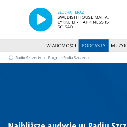
SŁUCHAJ TERAZ
SWEDISH HOUSE MAFIA,
LYKKE LI - HAPPINESS IS
SO SAD
WIADOMOŚCI
PODCASTY
MUZYK
Radio Szczecin
»
Program Radia Szczecin
Najbliższe audycje w Radiu Szcz