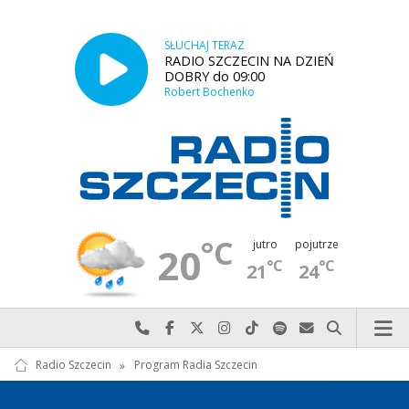
SŁUCHAJ TERAZ
RADIO SZCZECIN NA DZIEŃ
DOBRY do 09:00
Robert Bochenko
°C
jutro
pojutrze
20
°C
°C
21
24
Najlepiej po prostu do nas zadzwoń
Odwiedź nas na Facebook-u
Odwiedź nas na X
Odwiedź nas na Instagram-ie
Odwiedź nas na TikTok-u
Szukaj nas na Spotify
Wyślij do nas w
Szukaj
Radio Szczecin
»
Program Radia Szczecin