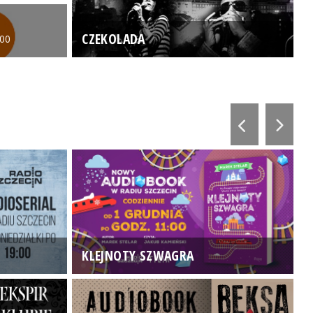
CZEKOLADA
:00
KLEJNOTY SZWAGRA
K