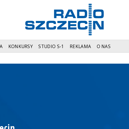
A
KONKURSY
STUDIO S-1
REKLAMA
O NAS
ecin