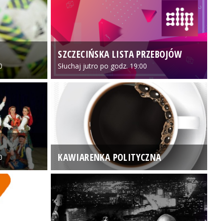
SZCZECIŃSKA LISTA PRZEBOJÓW
3
0
Słuchaj jutro po godz. 19:00
KAWIARENKA POLITYCZNA
0