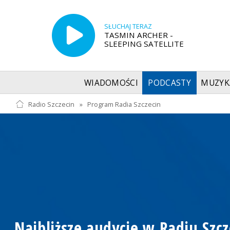
SŁUCHAJ TERAZ
TASMIN ARCHER -
SLEEPING SATELLITE
WIADOMOŚCI
PODCASTY
MUZYK
Radio Szczecin
»
Program Radia Szczecin
Najbliższe audycje w Radiu Szcz