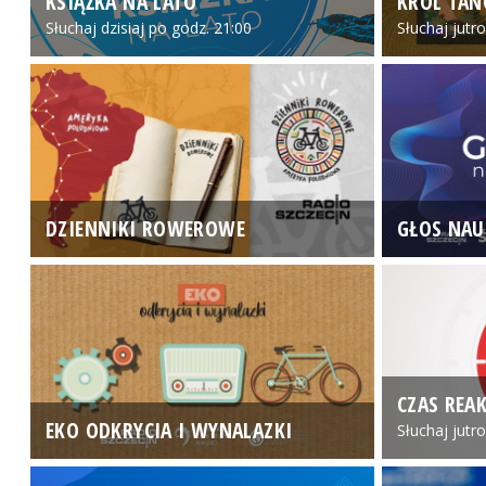
KSIĄŻKA NA LATO
KRÓL TAN
Słuchaj dzisiaj po godz. 21:00
Słuchaj jutr
DZIENNIKI ROWEROWE
GŁOS NAU
CZAS REAK
EKO ODKRYCIA I WYNALAZKI
Słuchaj jutr