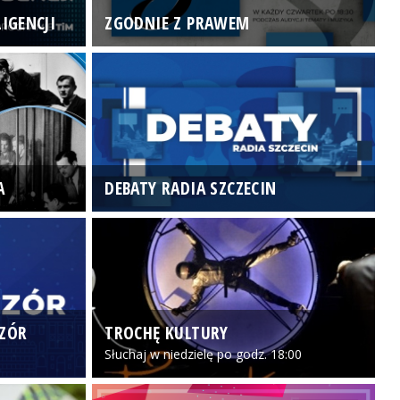
IGENCJI
ZGODNIE Z PRAWEM
N
A
DEBATY RADIA SZCZECIN
P
CZÓR
TROCHĘ KULTURY
Z
Słuchaj w niedzielę po godz. 18:00