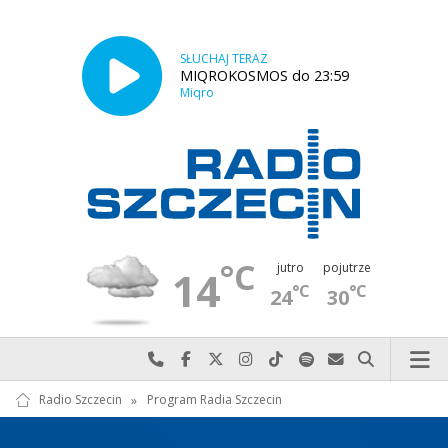
SŁUCHAJ TERAZ
MIQROKOSMOS do 23:59
Miqro
°C
jutro
pojutrze
14
°C
°C
24
30
Najlepiej po prostu do nas zadzwoń
Odwiedź nas na Facebook-u
Odwiedź nas na X
Odwiedź nas na Instagram-ie
Odwiedź nas na TikTok-u
Szukaj nas na Spotify
Wyślij do nas w
Szukaj
Radio Szczecin
»
Program Radia Szczecin