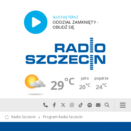
SŁUCHAJ TERAZ
ODDZIAŁ ZAMKNIĘTY -
OBUDŹ SIĘ
°C
jutro
pojutrze
29
°C
°C
20
24
Najlepiej po prostu do nas zadzwoń
Odwiedź nas na Facebook-u
Odwiedź nas na X
Odwiedź nas na Instagram-ie
Odwiedź nas na TikTok-u
Szukaj nas na Spotify
Wyślij do nas w
Szukaj
Radio Szczecin
»
Program Radia Szczecin