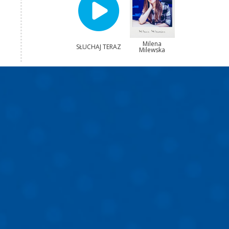
Milena
SŁUCHAJ TERAZ
Milewska