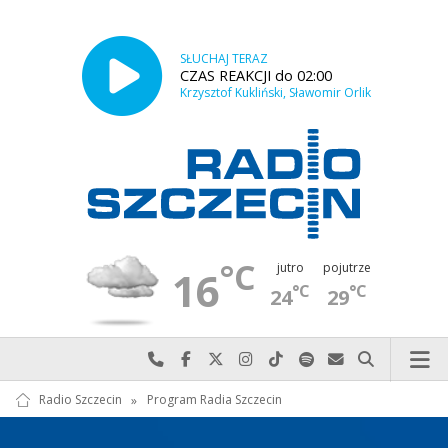
SŁUCHAJ TERAZ
CZAS REAKCJI do 02:00
Krzysztof Kukliński, Sławomir Orlik
°C
jutro
pojutrze
16
°C
°C
24
29
Najlepiej po prostu do nas zadzwoń
Odwiedź nas na Facebook-u
Odwiedź nas na X
Odwiedź nas na Instagram-ie
Odwiedź nas na TikTok-u
Szukaj nas na Spotify
Wyślij do nas w
Szukaj
Radio Szczecin
»
Program Radia Szczecin