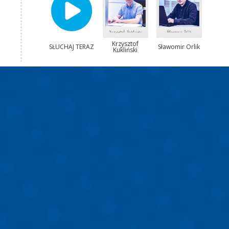
Krzysztof
SŁUCHAJ TERAZ
Sławomir Orlik
Kukliński