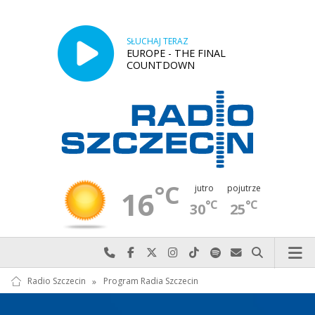
SŁUCHAJ TERAZ
EUROPE - THE FINAL
COUNTDOWN
°C
jutro
pojutrze
16
°C
°C
30
25
Najlepiej po prostu do nas zadzwoń
Odwiedź nas na Facebook-u
Odwiedź nas na X
Odwiedź nas na Instagram-ie
Odwiedź nas na TikTok-u
Szukaj nas na Spotify
Wyślij do nas w
Szukaj
Radio Szczecin
»
Program Radia Szczecin