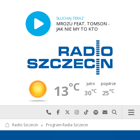
SŁUCHAJ TERAZ
MROZU FEAT. TOMSON -
JAK NIE MY TO KTO
°C
jutro
pojutrze
13
°C
°C
30
25
Najlepiej po prostu do nas zadzwoń
Odwiedź nas na Facebook-u
Odwiedź nas na X
Odwiedź nas na Instagram-ie
Odwiedź nas na TikTok-u
Szukaj nas na Spotify
Wyślij do nas w
Szukaj
Radio Szczecin
»
Program Radia Szczecin