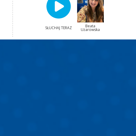
Beata
SŁUCHAJ TERAZ
Użarowska