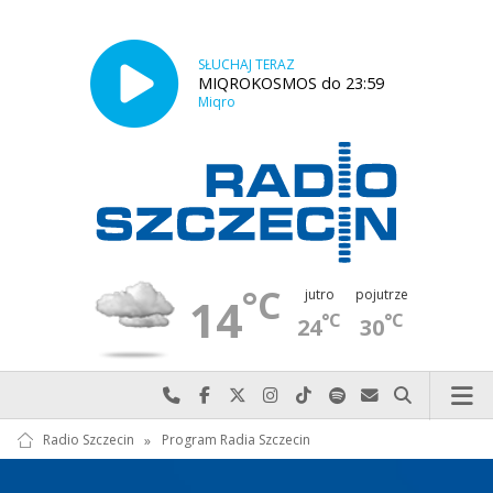
SŁUCHAJ TERAZ
MIQROKOSMOS do 23:59
Miqro
°C
jutro
pojutrze
14
°C
°C
24
30
Najlepiej po prostu do nas zadzwoń
Odwiedź nas na Facebook-u
Odwiedź nas na X
Odwiedź nas na Instagram-ie
Odwiedź nas na TikTok-u
Szukaj nas na Spotify
Wyślij do nas w
Szukaj
Radio Szczecin
»
Program Radia Szczecin