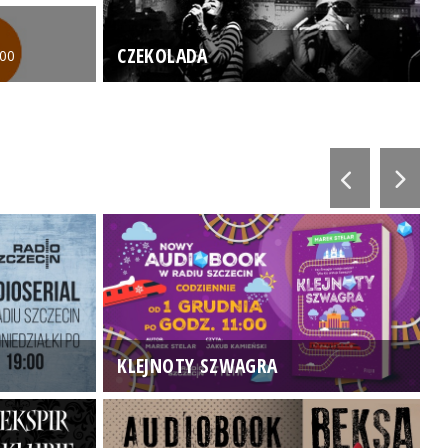
CZEKOLADA
:00
KLEJNOTY SZWAGRA
K