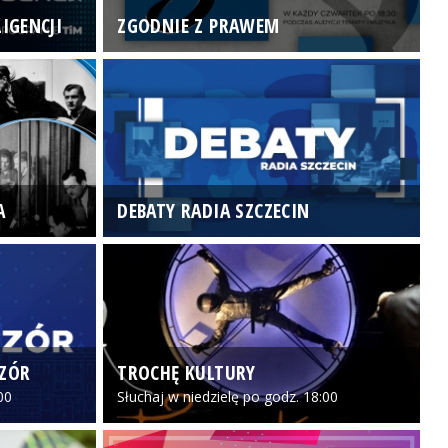
IGENCJI
ZGODNIE Z PRAWEM
N
A
DEBATY RADIA SZCZECIN
P
CZÓR
TROCHĘ KULTURY
Z
00
Słuchaj w niedzielę po godz. 18:00