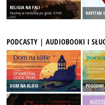
RELIGIA NA FALI
KAPITAN 
Słuchaj w niedzielę po godz. 07:00
PODCASTY | AUDIOBOOKI I SŁ
DOM NA KLIFIE
POGODNY 