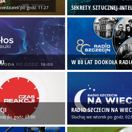
GA
SEKRETY SZTUCZNEJ INTEL
niedziałek po godz. 11:27
KI
W 80 LAT DOOKOŁA RADI
CJI
RADIO SZCZECIN NA WIE
odę po godz. 01:00
Słuchaj we wtorek po godz. 02: