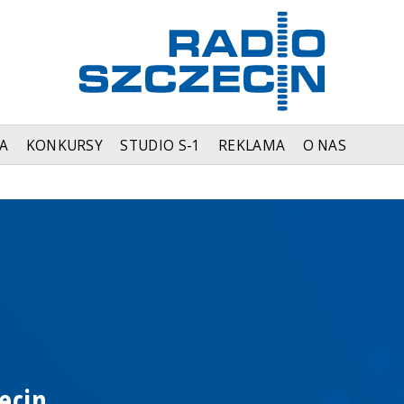
A
KONKURSY
STUDIO S-1
REKLAMA
O NAS
ecin