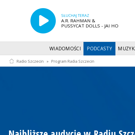
SŁUCHAJ TERAZ
A.R. RAHMAN &
PUSSYCAT DOLLS - JAI HO
WIADOMOŚCI
PODCASTY
MUZYK
Radio Szczecin
»
Program Radia Szczecin
Najbliższe audycje w Radiu Szcz