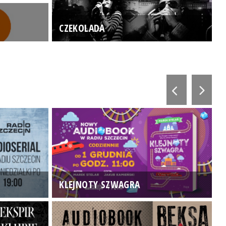
CZEKOLADA
KLEJNOTY SZWAGRA
K