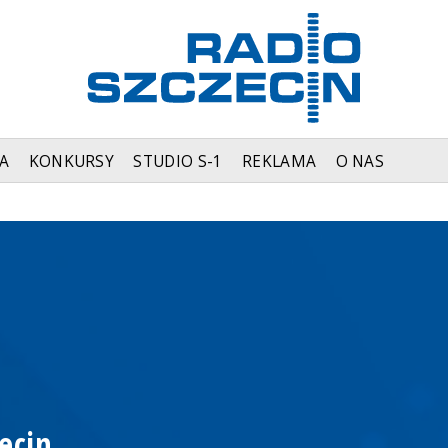
A
KONKURSY
STUDIO S-1
REKLAMA
O NAS
ecin