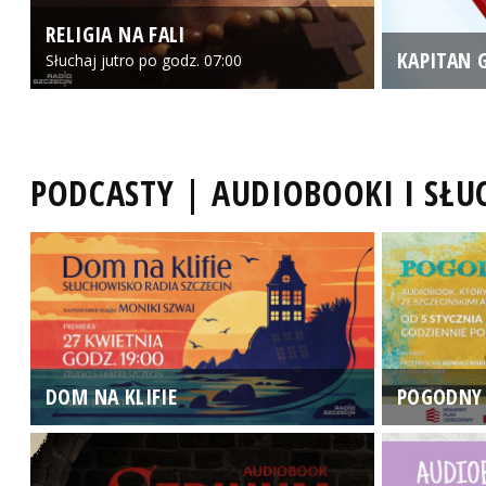
RELIGIA NA FALI
KAPITAN 
Słuchaj jutro po godz. 07:00
PODCASTY | AUDIOBOOKI I SŁ
DOM NA KLIFIE
POGODNY 