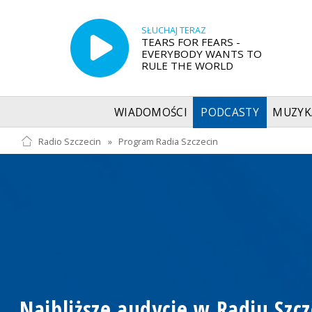
SŁUCHAJ TERAZ
TEARS FOR FEARS -
EVERYBODY WANTS TO
RULE THE WORLD
WIADOMOŚCI
PODCASTY
MUZYK
Radio Szczecin
»
Program Radia Szczecin
Najbliższe audycje w Radiu Szcz