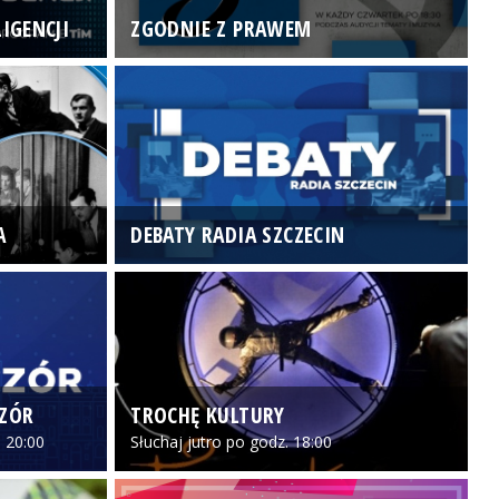
IGENCJI
ZGODNIE Z PRAWEM
N
A
DEBATY RADIA SZCZECIN
P
CZÓR
TROCHĘ KULTURY
Z
 20:00
Słuchaj jutro po godz. 18:00