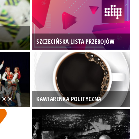
SZCZECIŃSKA LISTA PRZEBOJÓW
3
KAWIARENKA POLITYCZNA
 00:00