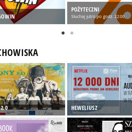
POŻYTECZNI
GOWIN
Słuchaj jutro po godz. 22:00
UCHOWISKA
2.0
HEWELIUSZ