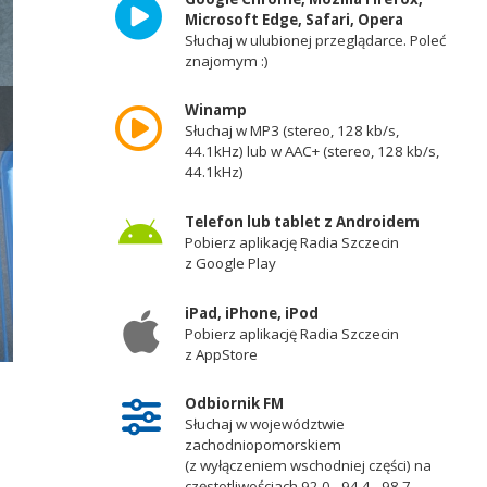
Microsoft Edge, Safari, Opera
Słuchaj w ulubionej przeglądarce. Poleć
znajomym :)
Winamp
Słuchaj w MP3 (stereo, 128 kb/s,
44.1kHz) lub w AAC+ (stereo, 128 kb/s,
44.1kHz)
Telefon lub tablet z Androidem
Pobierz aplikację Radia Szczecin
z Google Play
iPad, iPhone, iPod
Pobierz aplikację Radia Szczecin
z AppStore
Krzysztof Sypień, burmistrz Gminy Goleniów. Fot. Kamila Kozioł [Radio Szc
Odbiornik FM
Słuchaj w województwie
zachodniopomorskiem
(z wyłączeniem wschodniej części) na
częstotliwościach 92,0 - 94,4 - 98,7 -