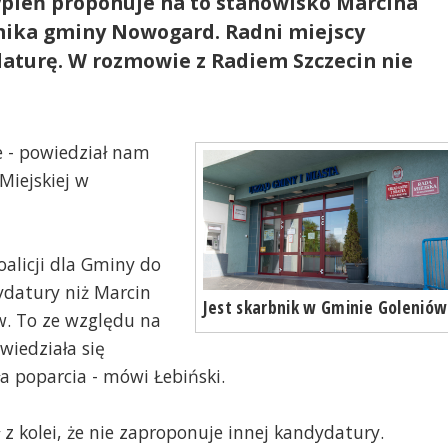
ypień proponuje na to stanowisko Marcina
nika gminy Nowogard. Radni miejscy
daturę. W rozmowie z Radiem Szczecin nie
e - powiedział nam
Miejskiej w
oalicji dla Gminy do
ydatury niż Marcin
Jest skarbnik w Gminie Goleniów
. To ze względu na
wiedziała się
a poparcia - mówi Łebiński.
z kolei, że nie zaproponuje innej kandydatury.