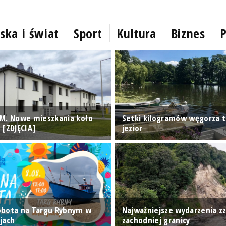
ska i świat
Sport
Kultura
Biznes
P
M. Nowe mieszkania koło
Setki kilogramów węgorza t
 [ZDJĘCIA]
jezior
obota na Targu Rybnym w
Najważniejsze wydarzenia z
jach
zachodniej granicy