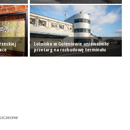
rzeskiej
Lotnisko w Goleniowie unieważniło
"
Race
przetarg na rozbudowę terminalu
k
Szczecinie