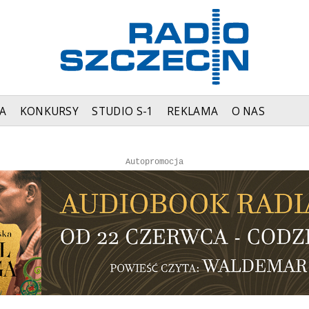
A
KONKURSY
STUDIO S-1
REKLAMA
O NAS
Autopromocja
Autopromocja
Reklama