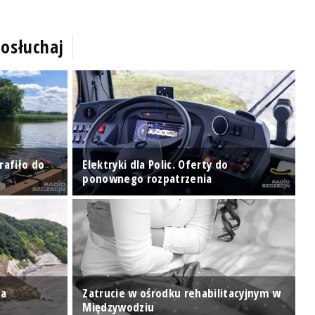
osłuchaj
rafiło do
Elektryki dla Polic. Oferty do
W
ponownego rozpatrzenia
z
za
Zatrucie w ośrodku rehabilitacyjnym w
J
Międzywodziu
u