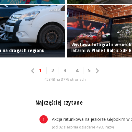
Wystawa fotografii w kołob
a na drogach regionu
latarni w Planet Baltic SUP 
1
2
3
4
5
45348 na 3779 stronach
n
Najczęściej czytane
Akcja ratunkowa na jeziorze Głębokim w 
(od 02 sierpnia oglądane 4983 razy)