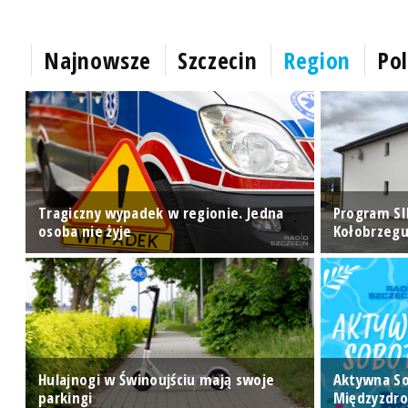
Najnowsze
Szczecin
Region
Pol
ry
Tragiczny wypadek w regionie. Jedna
Program SI
osoba nie żyje
Kołobrzegu
Hulajnogi w Świnoujściu mają swoje
Aktywna S
ej
parkingi
Międzyzdro