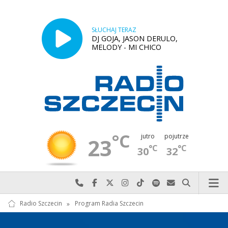
SŁUCHAJ TERAZ
DJ GOJA, JASON DERULO,
MELODY - MI CHICO
°C
jutro
pojutrze
23
°C
°C
30
32
Najlepiej po prostu do nas zadzwoń
Odwiedź nas na Facebook-u
Odwiedź nas na X
Odwiedź nas na Instagram-ie
Odwiedź nas na TikTok-u
Szukaj nas na Spotify
Wyślij do nas w
Szukaj
Radio Szczecin
»
Program Radia Szczecin