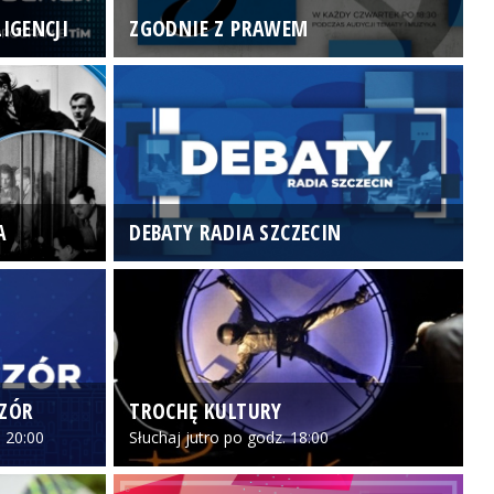
IGENCJI
ZGODNIE Z PRAWEM
N
A
DEBATY RADIA SZCZECIN
P
CZÓR
TROCHĘ KULTURY
Z
 20:00
Słuchaj jutro po godz. 18:00