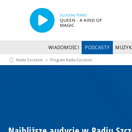
SŁUCHAJ TERAZ
QUEEN - A KIND OF
MAGIC
WIADOMOŚCI
PODCASTY
MUZYK
Radio Szczecin
»
Program Radia Szczecin
Najbliższe audycje w Radiu Szcz