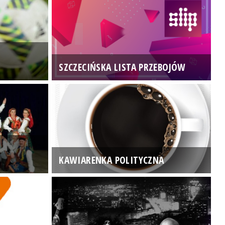
SZCZECIŃSKA LISTA PRZEBOJÓW
3
KAWIARENKA POLITYCZNA