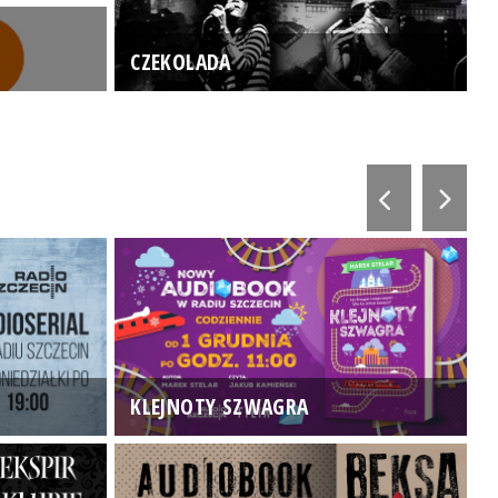
CZEKOLADA
KLEJNOTY SZWAGRA
K