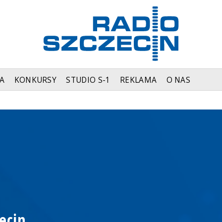
A
KONKURSY
STUDIO S-1
REKLAMA
O NAS
ecin