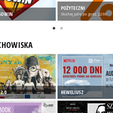
POŻYTECZNI
GOWIN
Słuchaj jutro po godz. 22:00
UCHOWISKA
2.0
HEWELIUSZ