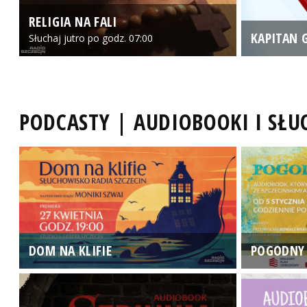
RELIGIA NA FALI
KAPITAN 
Słuchaj jutro po godz. 07:00
PODCASTY | AUDIOBOOKI I SŁ
DOM NA KLIFIE
POGODNY 