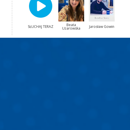
Beata
SŁUCHAJ TERAZ
Jarosław Gowin
Użarowska