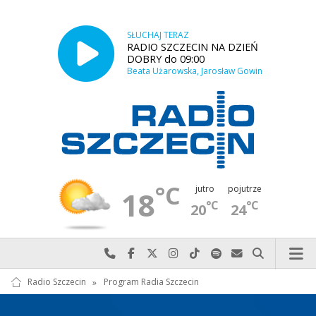
SŁUCHAJ TERAZ
RADIO SZCZECIN NA DZIEŃ
DOBRY do 09:00
Beata Użarowska, Jarosław Gowin
°C
jutro
pojutrze
18
°C
°C
20
24
Najlepiej po prostu do nas zadzwoń
Odwiedź nas na Facebook-u
Odwiedź nas na X
Odwiedź nas na Instagram-ie
Odwiedź nas na TikTok-u
Szukaj nas na Spotify
Wyślij do nas w
Szukaj
Radio Szczecin
»
Program Radia Szczecin