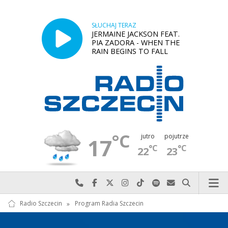
SŁUCHAJ TERAZ
JERMAINE JACKSON FEAT.
PIA ZADORA - WHEN THE
RAIN BEGINS TO FALL
°C
jutro
pojutrze
17
°C
°C
22
23
Najlepiej po prostu do nas zadzwoń
Odwiedź nas na Facebook-u
Odwiedź nas na X
Odwiedź nas na Instagram-ie
Odwiedź nas na TikTok-u
Szukaj nas na Spotify
Wyślij do nas w
Szukaj
Radio Szczecin
»
Program Radia Szczecin